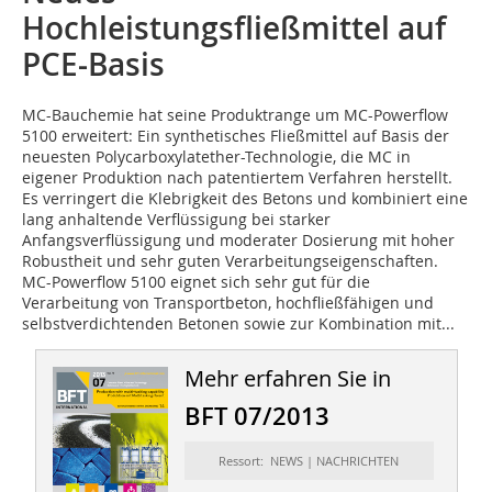
Hochleistungsfließmittel auf
PCE-Basis
MC-Bauchemie hat seine Produktrange
um MC-Powerflow
5100 erweitert: Ein syntheti­sches Fließmittel auf Basis der
neues­ten Polycarboxylatether-Tech­no­logie, die MC in
eigener Produktion nach patentiertem Verfahren herstellt.
Es verringert die Klebrigkeit des Betons und kombiniert eine
lang an­hal­ten­de Verflüssigung bei star­ker
Anfangsverflüssigung und mo­derater Dosierung mit hoher
Robustheit und sehr guten Verarbei­tungs­eigenschaften.
MC-Powerflow 5100 eignet sich sehr gut für die
Verarbeitung von Transportbeton, hochfließfähigen und
selbstverdichtenden Betonen sowie zur Kombination mit...
Mehr erfahren Sie in
BFT 07/2013
Ressort: NEWS | NACHRICHTEN