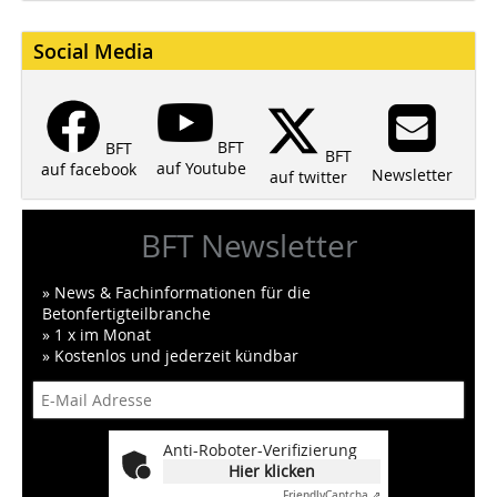
Social Media
BFT
BFT
BFT
auf Youtube
auf facebook
Newsletter
auf twitter
BFT Newsletter
» News & Fachinformationen für die
Betonfertigteilbranche
» 1 x im Monat
» Kostenlos und jederzeit kündbar
Anti-Roboter-Verifizierung
Hier klicken
Friendly
Captcha ⇗