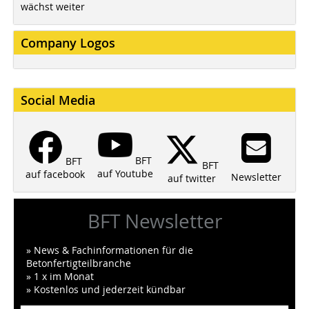
wächst weiter
Company Logos
Social Media
BFT
BFT
BFT
auf Youtube
auf facebook
Newsletter
auf twitter
BFT Newsletter
» News & Fachinformationen für die
Betonfertigteilbranche
» 1 x im Monat
» Kostenlos und jederzeit kündbar