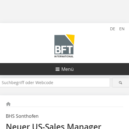
DE
EN
Menü
BHS Sonthofen
Neuer US-Sales Manager