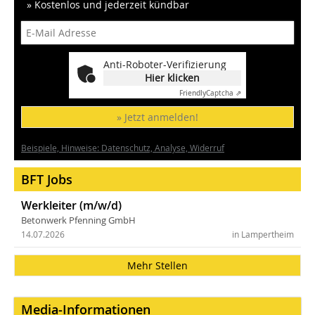
» Kostenlos und jederzeit kündbar
Anti-Roboter-Verifizierung
Hier klicken
Friendly
Captcha ⇗
» Jetzt anmelden!
Beispiele, Hinweise: Datenschutz, Analyse, Widerruf
BFT Jobs
Werkleiter (m/w/d)
Betonwerk Pfenning GmbH
14.07.2026
in Lampertheim
Mehr Stellen
Media-Informationen