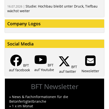
Studie: Hochbau bleibt unter Druck, Tiefbau
16.07.2026 |
wächst weiter
Company Logos
Social Media
BFT
BFT
BFT
auf Youtube
auf facebook
Newsletter
auf twitter
BFT Newsletter
» News & Fachinformationen für die
Betonfertigteilbranche
» 1 x im Monat