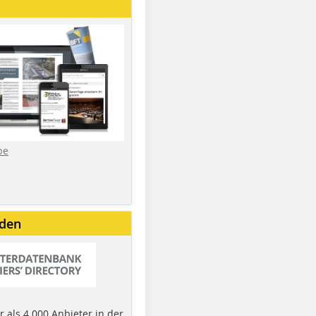
be
nden
 als 4.000 Anbieter in der