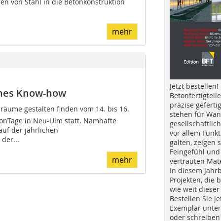
en von Stahl in die Betonkonstruktion
mehr
Jetzt bestellen!
ches Know-how
Betonfertigteil
präzise geferti
äume gestalten finden vom 14. bis 16.
stehen für Wan
tonTage in Neu-Ulm statt. Namhafte
gesellschaftlic
uf der jährlichen
vor allem Funkt
der...
galten, zeigen s
Feingefühl und
mehr
vertrauten Mat
In diesem Jahr
Projekten, die 
wie weit dieser
Bestellen Sie je
Exemplar unte
oder schreiben 