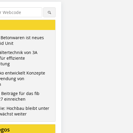
 Betonwaren ist neues
id Unit
ltertechnik von 3A
ür effiziente
itung
ko entwickelt Konzepte
wendung von
n
t Beiträge für das fib
7 einreichen
ie: Hochbau bleibt unter
wächst weiter
ogos