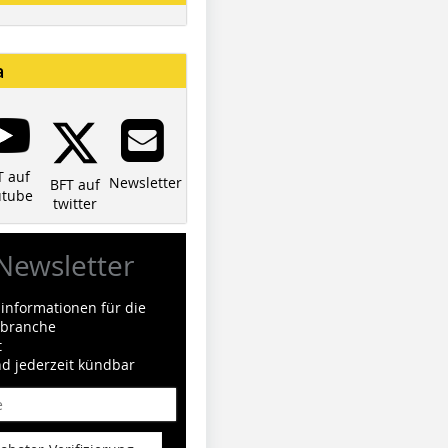
a
T auf
Newsletter
BFT auf
utube
twitter
Newsletter
informationen für die
ilbranche
t
nd jederzeit kündbar