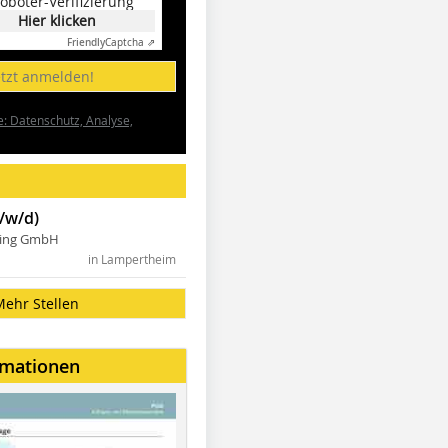
oboter-Verifizierung
Hier klicken
Friendly
Captcha ⇗
etzt anmelden!
e: Datenschutz, Analyse,
/w/d)
ning GmbH
in Lampertheim
Mehr Stellen
rmationen