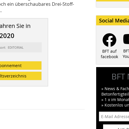
och ein überschaubares Drei-Stoff-
.
Social Medi
ahren Sie in
/2020
sort: EDITORIAL
BF
BFT auf
Yo
facebook
bonnement
BFT 
ltsverzeichnis
» News & Fach
Betonfertigte
» 1 x im Mona
» Kostenlos u