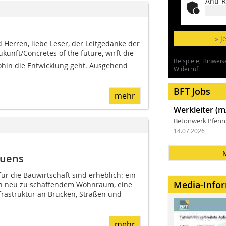
Anti-R
» J
Herren, liebe Leser, der Leitgedanke der
kunft/Concretes of the future, wirft die
Beispiele, Hinweis
hin die Entwicklung geht. Ausgehend
Widerruf
BFT Jobs
mehr
Werkleiter (m
Betonwerk Pfen
14.07.2026
auens
r die Bauwirtschaft sind erheblich: ein
Media-Info
n neu zu schaffendem Wohnraum, eine
frastruktur an Brücken, Straßen und
mehr