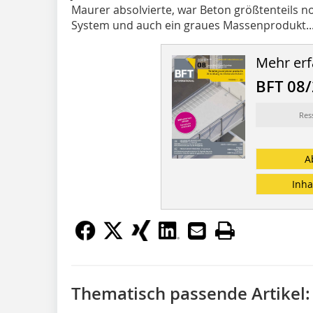
Maurer absolvierte, war Beton größtenteils n
System und auch ein graues Massenprodukt...
Mehr erf
BFT 08
Res
A
Inha
Thematisch passende Artikel: