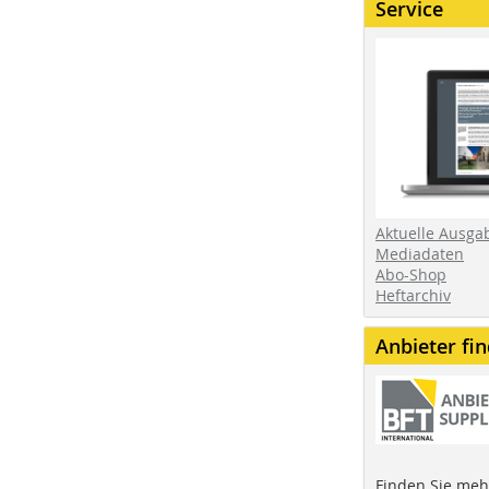
Service
Aktuelle Ausga
Mediadaten
Abo-Shop
Heftarchiv
Anbieter fi
Finden Sie mehr