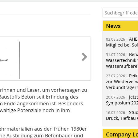
News
AHE
03.08.2026 |
Mitglied bei Sol
Behä
31.07.2026 |
Wassertechnik f
Wasseraufbere
Peik
23.07.2026 |
zur Wiederver
Verbundträger
serinnen und Leser, um vorhersagen zu
austoffs Beton seit Erfindung des
Jetz
20.07.2026 |
Symposium 202
em Ende angekommen ist. Besonders
ewaltige Potenziale noch in ihm
Stud
16.07.2026 |
Druck, Tiefbau 
Lehrmaterialien aus den frühen 1980er
Company L
ine Ausbildung zum Betonbauer und