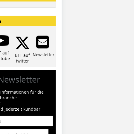
a
T auf
Newsletter
BFT auf
utube
twitter
Newsletter
informationen für die
ilbranche
t
nd jederzeit kündbar