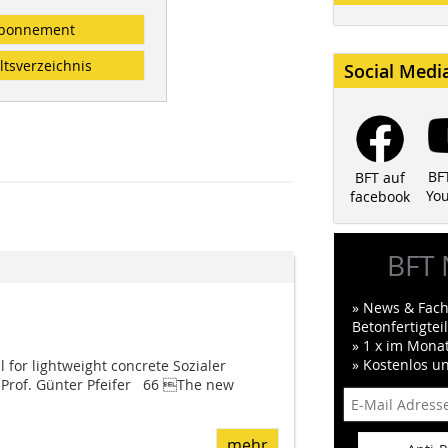
bonnement
ltsverzeichnis
Social Medi
BF
BFT auf
Yo
facebook
BFT 
» News & Fach
Betonfertigte
» 1 x im Mona
» Kostenlos u
 for lightweight concrete Sozialer
Prof. Günter Pfeifer 66 The new
mehr