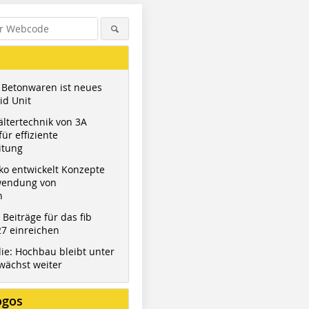
 Betonwaren ist neues
id Unit
ltertechnik von 3A
ür effiziente
itung
ko entwickelt Konzepte
wendung von
n
t Beiträge für das fib
7 einreichen
ie: Hochbau bleibt unter
wächst weiter
ogos