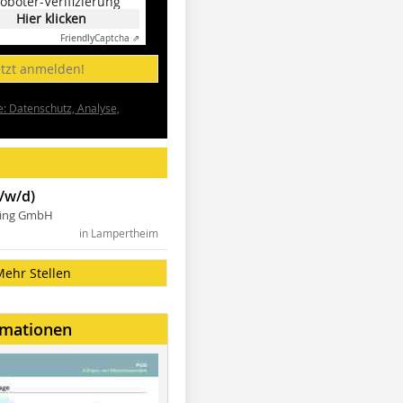
oboter-Verifizierung
Hier klicken
Friendly
Captcha ⇗
etzt anmelden!
e: Datenschutz, Analyse,
/w/d)
ning GmbH
in Lampertheim
Mehr Stellen
rmationen