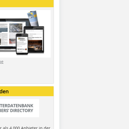
be
nden
 als 4.000 Anbieter in der