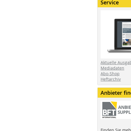
Service
Aktuelle Ausga
Mediadaten
Abo-Shop
Heftarchiv
Anbieter fi
Finden Sie mehr