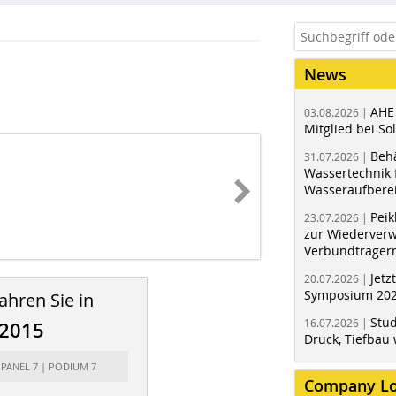
News
AHE
03.08.2026 |
Mitglied bei Sol
Behä
31.07.2026 |
Wassertechnik f
Wasseraufbere
Peik
23.07.2026 |
zur Wiederver
Verbundträger
Jetz
20.07.2026 |
Symposium 202
ahren Sie in
Stud
16.07.2026 |
/2015
Druck, Tiefbau 
 PANEL 7 | PODIUM 7
Company L