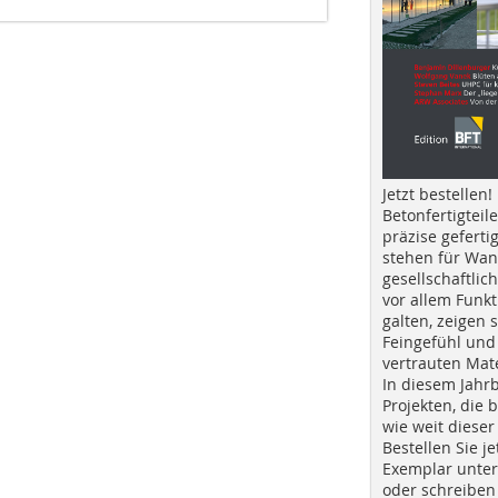
Jetzt bestellen!
Betonfertigteil
präzise geferti
stehen für Wan
gesellschaftlic
vor allem Funkt
galten, zeigen s
Feingefühl und
vertrauten Mat
In diesem Jahr
Projekten, die 
wie weit dieser
Bestellen Sie je
Exemplar unte
oder schreiben 