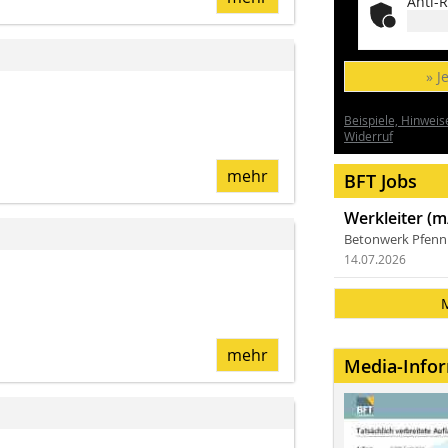
Anti-R
» J
Beispiele, Hinweis
Widerruf
mehr
BFT Jobs
Werkleiter (m
Betonwerk Pfen
14.07.2026
mehr
Media-Info