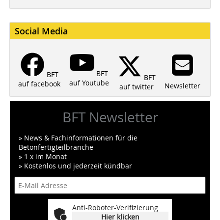
Social Media
BFT
BFT
BFT
auf Youtube
auf facebook
Newsletter
auf twitter
BFT Newsletter
» News & Fachinformationen für die
Betonfertigteilbranche
» 1 x im Monat
» Kostenlos und jederzeit kündbar
Anti-Roboter-Verifizierung
Hier klicken