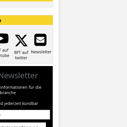
a
T auf
Newsletter
BFT auf
utube
twitter
Newsletter
informationen für die
ilbranche
t
nd jederzeit kündbar