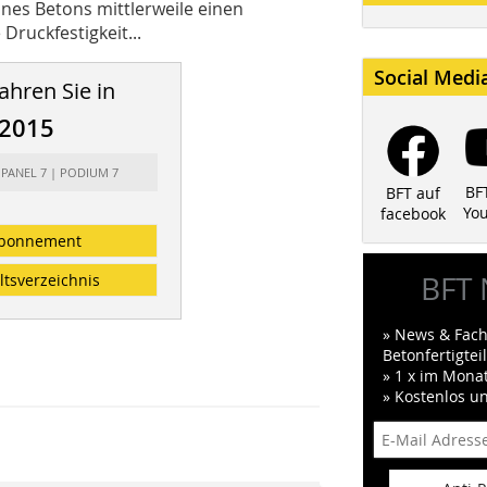
eines Betons mittlerweile einen
ruckfestigkeit...
Social Medi
ahren Sie in
/2015
 PANEL 7 | PODIUM 7
BF
BFT auf
Yo
facebook
bonnement
BFT 
ltsverzeichnis
» News & Fach
Betonfertigte
» 1 x im Mona
» Kostenlos u