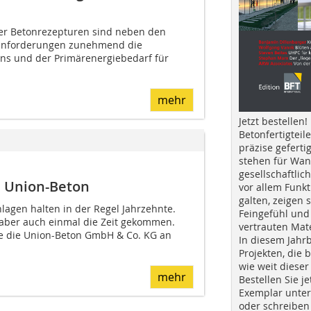
er Betonrezepturen sind ne­ben den
anforderungen zuneh­mend die
ns und der Primärener­gie­bedarf für
mehr
Jetzt bestellen!
Betonfertigteil
präzise geferti
stehen für Wan
gesellschaftlic
i Union-Beton
vor allem Funkt
galten, zeigen s
lagen halten in der Regel Jahrzehnte.
Feingefühl und
s aber auch einmal die Zeit gekommen.
vertrauten Mat
te die Union-Beton GmbH & Co. KG an
In diesem Jahr
Projekten, die 
wie weit dieser
mehr
Bestellen Sie je
Exemplar unte
oder schreiben 