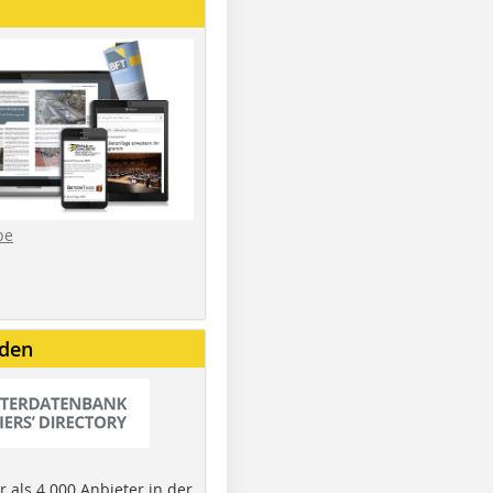
be
nden
 als 4.000 Anbieter in der