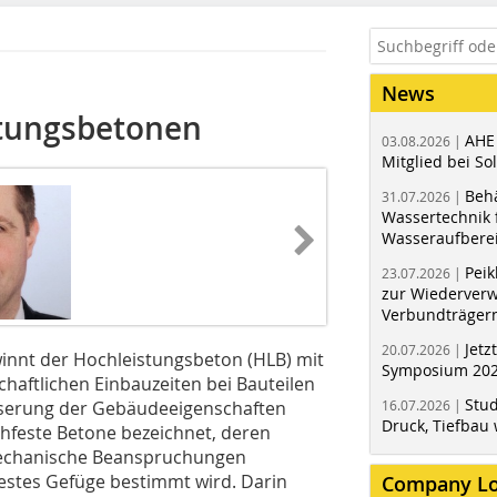
News
stungsbetonen
AHE
03.08.2026 |
Mitglied bei Sol
Behä
31.07.2026 |
Wassertechnik f
Wasseraufbere
Peik
23.07.2026 |
zur Wiederver
Verbundträger
Jetz
20.07.2026 |
nnt der Hochleistungsbeton (HLB) mit
Symposium 202
haftlichen Einbauzeiten bei Bauteilen
Stud
sserung der Gebäudeeigenschaften
16.07.2026 |
Druck, Tiefbau 
hfeste Betone bezeichnet, deren
echanische Beanspruchungen
estes Gefüge bestimmt wird. Darin
Company L