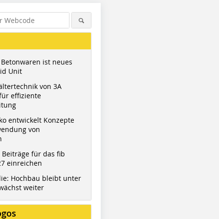
 Betonwaren ist neues
id Unit
ltertechnik von 3A
ür effiziente
itung
ko entwickelt Konzepte
wendung von
n
t Beiträge für das fib
7 einreichen
ie: Hochbau bleibt unter
wächst weiter
ogos