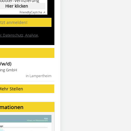
oboter-Verifizierung
Hier klicken
Friendly
Captcha ⇗
etzt anmelden!
e: Datenschutz, Analyse,
/w/d)
ning GmbH
in Lampertheim
Mehr Stellen
rmationen