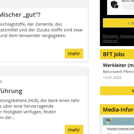
Anti-R
Mischer „gut“?
» J
schlagstoffe, der Zemente, des
tzmittel und der Zusatz-s­toffe sind zwar
und dem Verwen­der vorgegeben.
Beispiele, Hinweis
Widerruf
mehr
BFT Jobs
Werkleiter (m
Betonwerk Pfen
14.07.2026
n
führung
stungsbetone (HLB), die dank eines sehr
s über eine hervorragende
Media-Info
r Festigkeit verfügen, finden
n der...
mehr