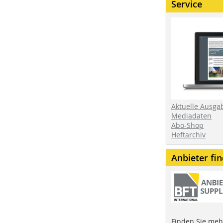
Service
Aktuelle Ausga
Mediadaten
Abo-Shop
Heftarchiv
Anbieter fi
Finden Sie mehr