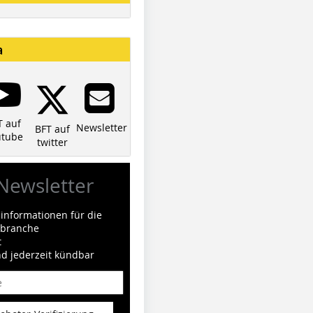
a
T auf
Newsletter
BFT auf
utube
twitter
Newsletter
informationen für die
ilbranche
t
nd jederzeit kündbar