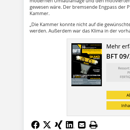
modernen Umlaufanlage und den motivierten 
gewesen wäre. Der bremsende Engpass der P
Kammer.
„Die Kammer konnte nicht auf die gewünscht
werden. Außerdem war das Klima in der vorh
Mehr erf
BFT 09
Ressor
P
FERTI
A
Inha