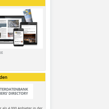
be
nden
 als 4.000 Anbieter in der