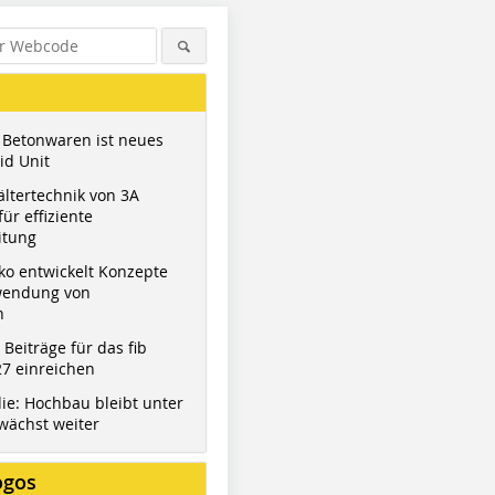
 Betonwaren ist neues
id Unit
ltertechnik von 3A
ür effiziente
itung
ko entwickelt Konzepte
wendung von
n
t Beiträge für das fib
7 einreichen
ie: Hochbau bleibt unter
wächst weiter
ogos