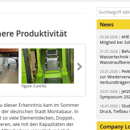
News
ere Produktivität
AHE
03.08.2026 |
Mitglied bei Sol
Behä
31.07.2026 |
Wassertechnik f
Wasseraufbere
Peik
23.07.2026 |
zur Wiederver
Verbundträger
Figure: CureTec
Figure: CureTec
Jetz
20.07.2026 |
Symposium 202
 dieser Erkenntnis kam im Sommer
Stud
16.07.2026 |
 der deutschen Stadt Montabaur. In
Druck, Tiefbau 
 so viele Elementdecken, Doppel-,
en, wie mit den Kapazitäten der
Company L