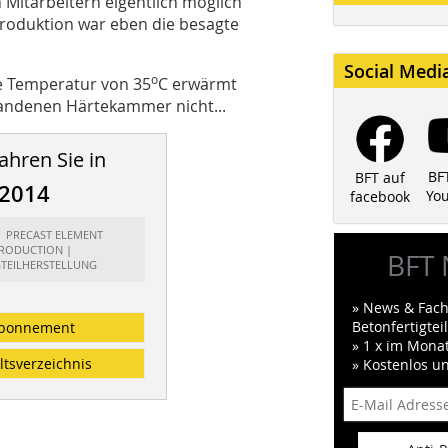
Mitarbeitern eigentlich möglich
roduktion war eben die besagte
Social Medi
o
e Temperatur von 35
C erwärmt
andenen Härtekammer nicht...
ahren Sie in
BF
BFT auf
/2014
Yo
facebook
t: PRECAST ELEMENT
RODUCTION |
BFT 
GTEILHERSTELLUNG
» News & Fach
Betonfertigte
bonnement
» 1 x im Mona
ltsverzeichnis
» Kostenlos u