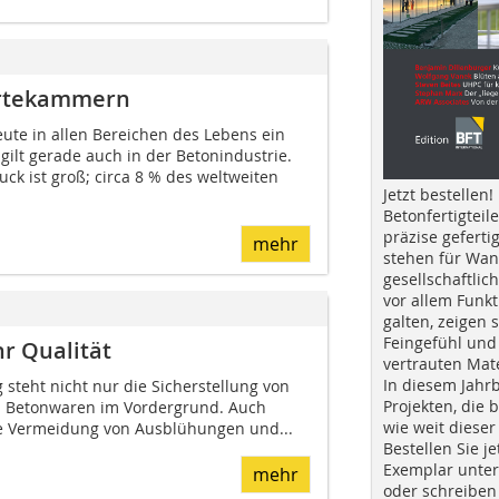
ärtekammern
ute in allen Bereichen des Lebens ein
 gilt gerade auch in der Betonindustrie.
ck ist groß; circa 8 % des weltweiten
Jetzt bestellen!
Betonfertigteil
präzise geferti
mehr
stehen für Wan
gesellschaftlic
vor allem Funkt
galten, zeigen s
Feingefühl und
r Qualität
vertrauten Mat
In diesem Jahr
steht nicht nur die Sicherstellung von
Projekten, die 
n Betonwaren im Vordergrund. Auch
wie weit dieser
ie Vermeidung von Ausblühungen und...
Bestellen Sie je
Exemplar unte
mehr
oder schreiben 