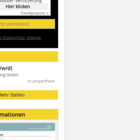
oboter-Verifizierung
Hier klicken
Friendly
Captcha ⇗
etzt anmelden!
e: Datenschutz, Analyse,
/w/d)
ning GmbH
in Lampertheim
Mehr Stellen
rmationen