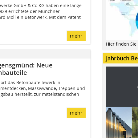
nwerke GmbH & Co KG haben eine lange
1929 errichtete der Münchner
d Moll ein Betonwerk. Mit dem Patent
mehr
Hier finden Sie
Jahrbuch Be
rgensgmünd: Neue
bauteile
ört das Betonbauteilewerk in
ementdecken, Massivwände, Treppen und
sbau herstellt, zur mittelständischen
mehr