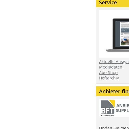
Service
Aktuelle Ausga
Mediadaten
Abo-Shop
Heftarchiv
Anbieter fi
Finden Sie mehr