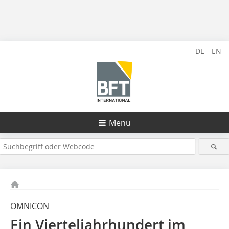
DE
EN
Menü
OMNICON
Ein Vierteljahrhundert im