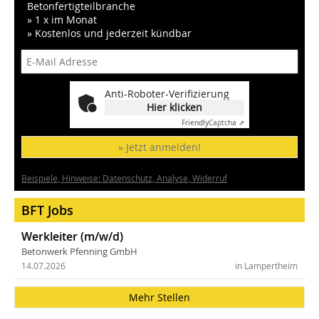
Betonfertigteilbranche
» 1 x im Monat
» Kostenlos und jederzeit kündbar
Anti-Roboter-Verifizierung
Hier klicken
Friendly
Captcha ⇗
» Jetzt anmelden!
Beispiele, Hinweise: Datenschutz, Analyse, Widerruf
BFT Jobs
Werkleiter (m/w/d)
Betonwerk Pfenning GmbH
14.07.2026
in Lampertheim
Mehr Stellen