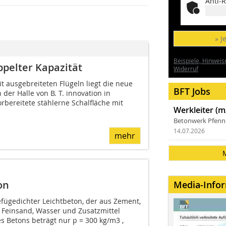
Anti-R
» J
Beispiele, Hinweis
pelter ­Kapazität
Widerruf
t ausgebreiteten Flügeln liegt die neue
BFT Jobs
er Halle von B. T. innovation in
orbereitete stählerne Schalfläche mit
Werkleiter (m
Betonwerk Pfen
14.07.2026
mehr
on
Media-Info
gefügedichter Leichtbeton, der aus Zement,
, Feinsand, Wasser und Zusatzmittel
es Betons beträgt nur p = 300 kg/m3 ,