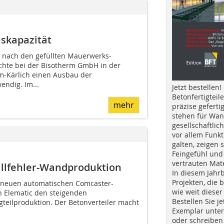
nskapazität
 nach den gefüllten Mauerwerks-
hte bei der Bisotherm GmbH in der
m-Kärlich einen Ausbau der
endig. Im...
Jetzt bestellen!
Betonfertigteil
mehr
präzise geferti
stehen für Wan
gesellschaftlic
vor allem Funkt
galten, zeigen s
Feingefühl und
vertrauten Mat
ullfehler-Wandproduktion
In diesem Jahr
Projekten, die 
s neuen automatischen Comcaster-
wie weit dieser
ich Elematic den steigenden
Bestellen Sie je
gteilproduktion. Der Betonverteiler macht
Exemplar unte
oder schreiben 