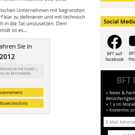
ändischen Unternehmen mit begrenzten
 klar zu definieren und mit technisch
Social Medi
ch in die Tat umzusetzen. Dem
dt ist es...
ahren Sie in
BF
BFT auf
/2012
Yo
facebook
ANDLING IN THE PLANT |
ING IM BETONWERK
BFT 
bonnement
» News & Fach
Betonfertigte
ltsverzeichnis
» 1 x im Mona
» Kostenlos u