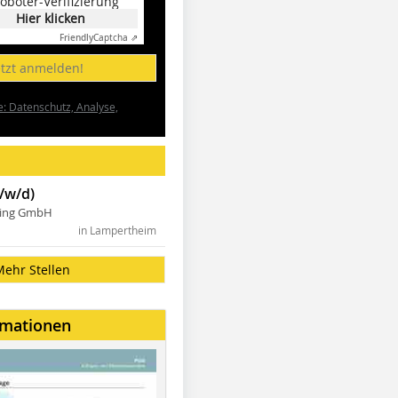
oboter-Verifizierung
Hier klicken
Friendly
Captcha ⇗
etzt anmelden!
e: Datenschutz, Analyse,
/w/d)
ning GmbH
in Lampertheim
Mehr Stellen
rmationen