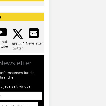
a
T auf
Newsletter
BFT auf
utube
twitter
Newsletter
informationen für die
ilbranche
t
nd jederzeit kündbar