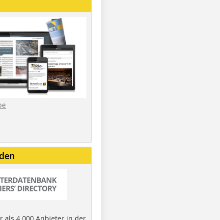
be
nden
 als 4.000 Anbieter in der