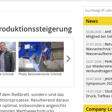
News
Produktionssteigerung
AHE
03.08.2026 |
Mitglied bei Sol
Behä
31.07.2026 |
Wassertechnik f
Wasseraufbere
Peik
23.07.2026 |
zur Wiederver
Verbundträger
e Schmidt
Photo: Betonelemente Schmidt
Photos (2): Betonelemente
Schmidt
Jetz
20.07.2026 |
Symposium 202
Stud
16.07.2026 |
f dem Reißbrett, sondern sind das
Druck, Tiefbau 
titionsprozesse. Resultierend daraus
 optimal, insbesondere angesichts
Company L
hmenden Wettbewerbsdrucks.