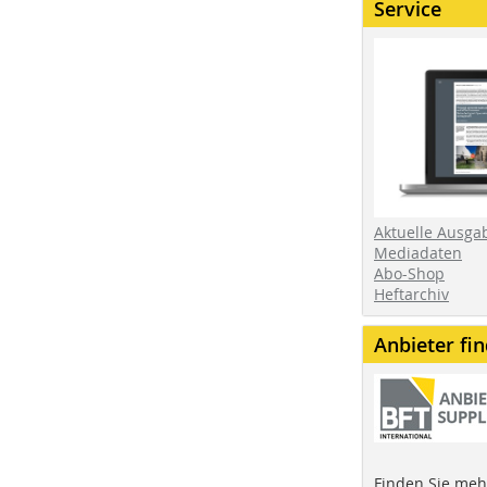
Service
Aktuelle Ausga
Mediadaten
Abo-Shop
Heftarchiv
Anbieter fi
Finden Sie mehr