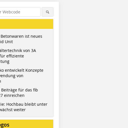
 Betonwaren ist neues
id Unit
ltertechnik von 3A
ür effiziente
itung
ko entwickelt Konzepte
wendung von
n
t Beiträge für das fib
7 einreichen
ie: Hochbau bleibt unter
wächst weiter
ogos