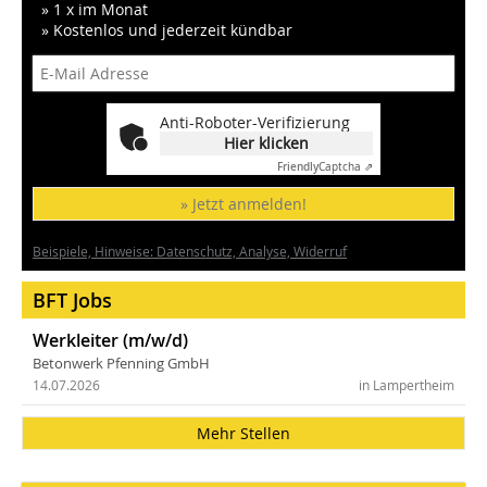
» 1 x im Monat
» Kostenlos und jederzeit kündbar
Anti-Roboter-Verifizierung
Hier klicken
Friendly
Captcha ⇗
» Jetzt anmelden!
Beispiele, Hinweise: Datenschutz, Analyse, Widerruf
BFT Jobs
Werkleiter (m/w/d)
Betonwerk Pfenning GmbH
14.07.2026
in Lampertheim
Mehr Stellen