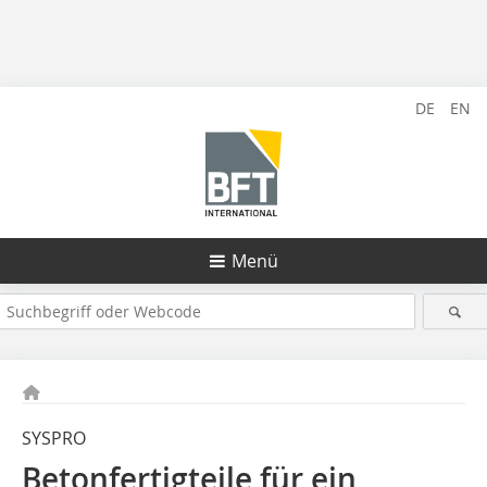
DE
EN
Menü
SYSPRO
Betonfertigteile für ein