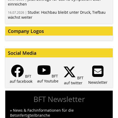
einreichen
Studie: Hochbau bleibt unter Druck, Tiefbau
16.07.2026 |
wächst weiter
Company Logos
Social Media
BFT
BFT
BFT
auf Youtube
auf facebook
Newsletter
auf twitter
BFT Newsletter
» News & Fachinformationen für die
Betonfertigteilbranche