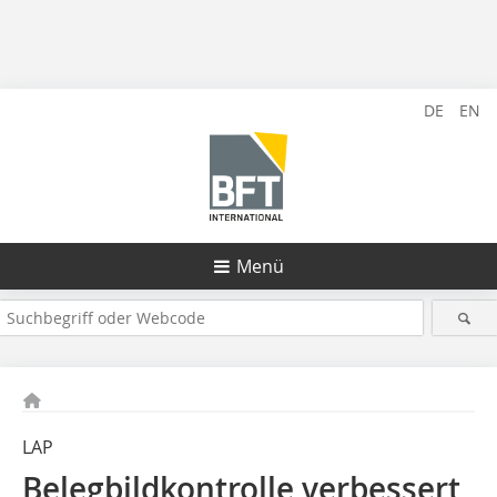
DE
EN
Menü
LAP
Belegbildkontrolle verbessert