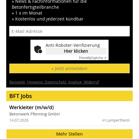
» News & Fachinformationen für die
Betonfertigteilbranche
» 1 x im Monat
» Kostenlos und jederzeit kündbar
Anti-Roboter-Verifizierung
Hier klicken
Friendly
Captcha ⇗
» Jetzt anmelden!
Beispiele, Hinweise: Datenschutz, Analyse, Widerruf
BFT Jobs
Werkleiter (m/w/d)
Betonwerk Pfenning GmbH
14.07.2026
in Lampertheim
Mehr Stellen