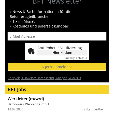
BFT Newsletter
» News & Fachinformationen für die
Betonfertigteilbranche
» 1 x im Monat
» Kostenlos und jederzeit kündbar
Anti-Roboter-Verifizierung
Hier klicken
Friendly
Captcha ⇗
» Jetzt anmelden!
Beispiele, Hinweise: Datenschutz, Analyse, Widerruf
BFT Jobs
Werkleiter (m/w/d)
Betonwerk Pfenning GmbH
14.07.2026
in Lampertheim