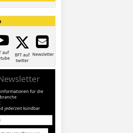
a
T auf
Newsletter
BFT auf
utube
twitter
Newsletter
informationen für die
ilbranche
t
nd jederzeit kündbar