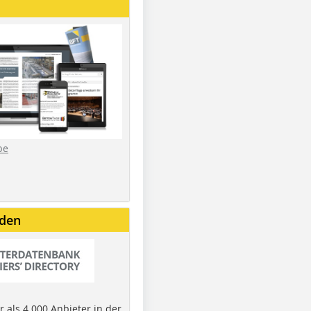
be
nden
 als 4.000 Anbieter in der