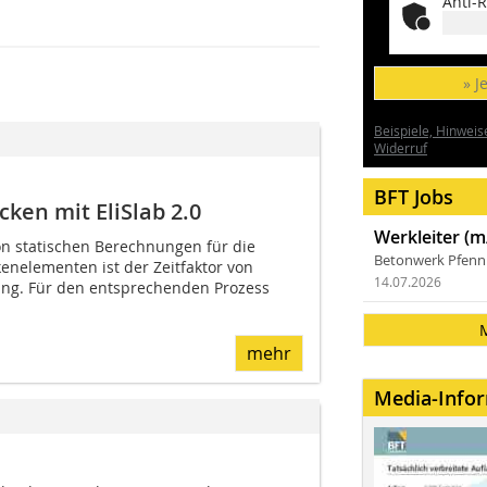
Anti-R
» J
Beispiele, Hinweis
Widerruf
BFT Jobs
ken mit EliSlab 2.0
Werkleiter (m
n statischen Berechnungen für die
Betonwerk Pfen
enelementen ist der Zeitfaktor von
14.07.2026
ng. Für den entsprechenden Prozess
mehr
Media-Info