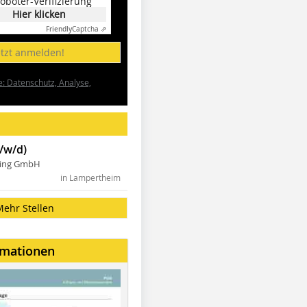
oboter-Verifizierung
Hier klicken
Friendly
Captcha ⇗
etzt anmelden!
e: Datenschutz, Analyse,
/w/d)
ning GmbH
in Lampertheim
Mehr Stellen
rmationen