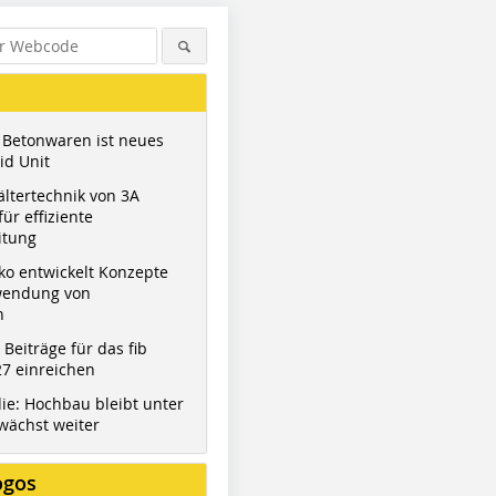
 Betonwaren ist neues
id Unit
ltertechnik von 3A
ür effiziente
itung
ko entwickelt Konzepte
wendung von
n
t Beiträge für das fib
7 einreichen
ie: Hochbau bleibt unter
wächst weiter
ogos