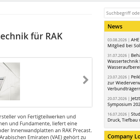
News
technik für RAK
AHE
03.08.2026 |
Mitglied bei Sol
Behä
31.07.2026 |
Wassertechnik f
Wasseraufbere
Peik
23.07.2026 |
zur Wiederver
Verbundträger
Jetz
20.07.2026 |
Symposium 202
Stud
16.07.2026 |
rsteller von Fertigteilwerken und
Druck, Tiefbau 
en und Fundamente, liefert eine
ender Innenwandplatten an RAK Precast.
Company L
Arabischen Emiraten (VAE) gehört zu