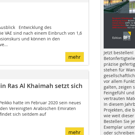
Ausblick Entwicklung des
ie VAE sind nach einem Einbruch von 1,6
nsionskurs und können in den
e...
Jetzt bestellen!
mehr
Betonfertigteil
präzise geferti
stehen für Wan
gesellschaftlic
vor allem Funkt
 in Ras Al Khaimah setzt sich
galten, zeigen s
Feingefühl und
vertrauten Mat
 Peikko hatte im Februar 2020 sein neues
In diesem Jahr
n den Vereinigten Arabischen Emiraten
Projekten, die 
findet sich seitdem auf
wie weit dieser
Bestellen Sie je
Exemplar unte
mehr
oder schreiben 