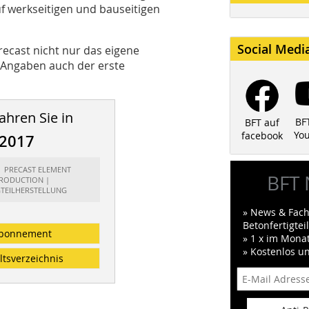
f werkseitigen und bauseitigen
Social Medi
recast nicht nur das eigene
Angaben auch der erste
ahren Sie in
BF
BFT auf
Yo
facebook
/2017
t: PRECAST ELEMENT
BFT 
RODUCTION |
GTEILHERSTELLUNG
» News & Fach
Betonfertigte
bonnement
» 1 x im Mona
» Kostenlos u
ltsverzeichnis