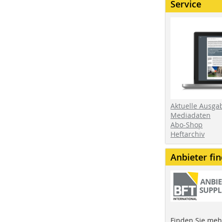
Service
Aktuelle Ausga
Mediadaten
Abo-Shop
Heftarchiv
Anbieter fi
Finden Sie mehr