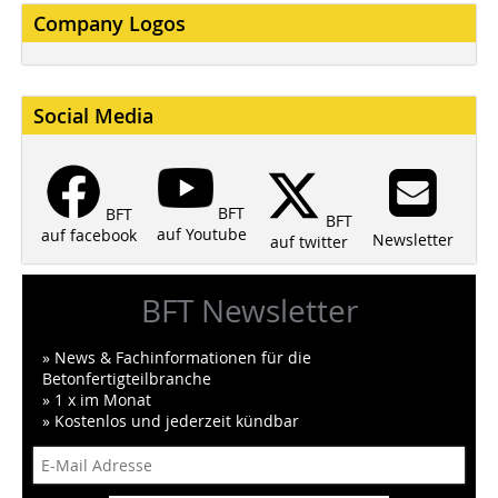
Company Logos
Social Media
BFT
BFT
BFT
auf Youtube
auf facebook
Newsletter
auf twitter
BFT Newsletter
» News & Fachinformationen für die
Betonfertigteilbranche
» 1 x im Monat
» Kostenlos und jederzeit kündbar