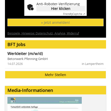
Anti-Roboter-Verifizierung
Hier klicken
Friendly
Captcha ⇗
» Jetzt anmelden!
Beispiele, Hinweise: Datenschutz, Analyse, Widerruf
BFT Jobs
Werkleiter (m/w/d)
Betonwerk Pfenning GmbH
14.07.2026
in Lampertheim
Mehr Stellen
Media-Informationen