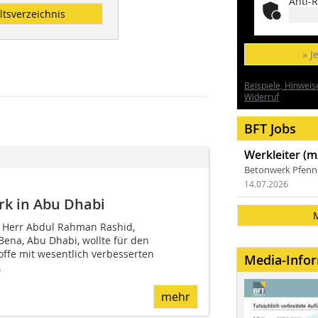
Anti-R
ltsverzeichnis
» J
Beispiele, Hinweis
Widerruf
BFT Jobs
Werkleiter (m
Betonwerk Pfen
14.07.2026
k in Abu Dhabi
: Herr Abdul Rahman Rashid,
Bena, Abu Dhabi, wollte für den
ffe mit wesentlich verbesserten
Media-Info
.
mehr