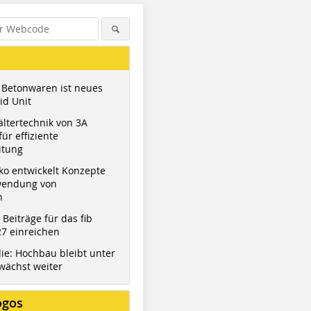
 Betonwaren ist neues
id Unit
ltertechnik von 3A
ür effiziente
itung
ko entwickelt Konzepte
wendung von
n
t Beiträge für das fib
7 einreichen
ie: Hochbau bleibt unter
wächst weiter
ogos