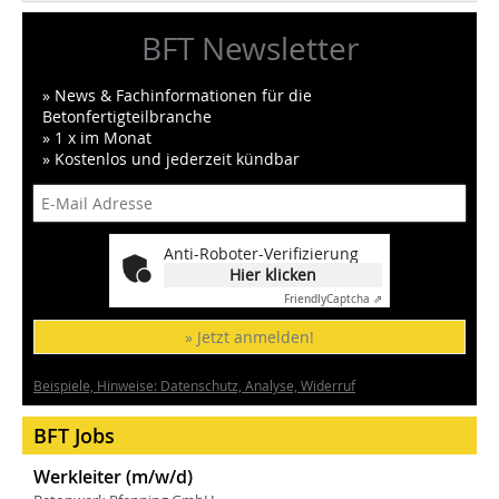
BFT Newsletter
» News & Fachinformationen für die
Betonfertigteilbranche
» 1 x im Monat
» Kostenlos und jederzeit kündbar
Anti-Roboter-Verifizierung
Hier klicken
Friendly
Captcha ⇗
» Jetzt anmelden!
Beispiele, Hinweise: Datenschutz, Analyse, Widerruf
BFT Jobs
Werkleiter (m/w/d)