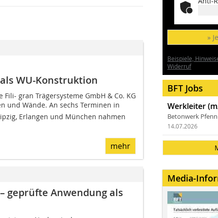
Anti-R
» J
Beispiele, Hinweis
Widerruf
als WU-Konstruktion
BFT Jobs
ie Fili- gran Trägersysteme GmbH & Co. KG
en und Wände. An sechs Terminen in
Werkleiter (m
Leipzig, Erlangen und München nahmen
Betonwerk Pfen
14.07.2026
mehr
Media-Info
 – geprüfte Anwendung als