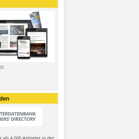
be
nden
 als 4.000 Anbieter in der