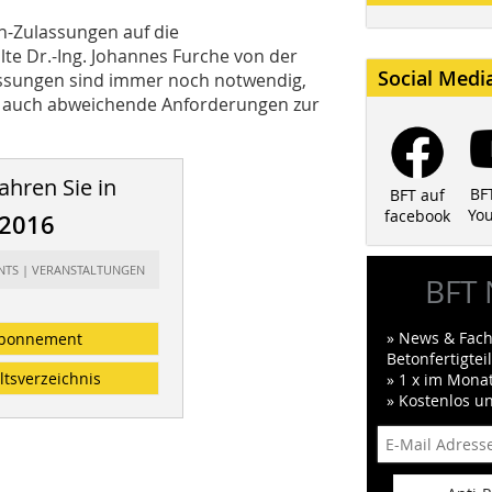
an-Zulassungen auf die
te Dr.-Ing. Johannes Furche von der
Social Medi
ulassungen sind immer noch notwendig,
er auch abweichende Anforderungen zur
ahren Sie in
BF
BFT auf
Yo
facebook
/2016
ENTS | VERANSTALTUNGEN
BFT 
» News & Fach
bonnement
Betonfertigte
ltsverzeichnis
» 1 x im Mona
» Kostenlos u