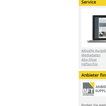
Service
Aktuelle Ausga
Mediadaten
Abo-Shop
Heftarchiv
Anbieter fi
Finden Sie mehr