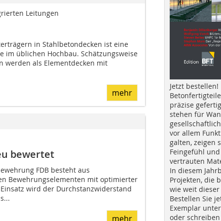
grierten Leitungen
erträgern in Stahlbetondecken ist eine
se im üblichen Hochbau. Schätzungsweise
 werden als Elementdecken mit
Jetzt bestellen!
mehr
Betonfertigteil
präzise geferti
stehen für Wan
gesellschaftlic
vor allem Funkt
galten, zeigen s
Feingefühl und
eu bewertet
vertrauten Mat
zbewehrung FDB besteht aus
In diesem Jahr
en Bewehrungselementen mit optimierter
Projekten, die 
Einsatz wird der Durchstanzwiderstand
wie weit dieser
...
Bestellen Sie je
Exemplar unte
oder schreiben 
mehr