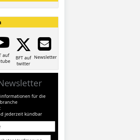
a
T auf
Newsletter
BFT auf
utube
twitter
Newsletter
informationen für die
ilbranche
t
nd jederzeit kündbar