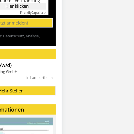
oboter-Verifizierung
Hier klicken
Friendly
Captcha ⇗
etzt anmelden!
e: Datenschutz, Analyse,
/w/d)
ning GmbH
in Lampertheim
Mehr Stellen
rmationen