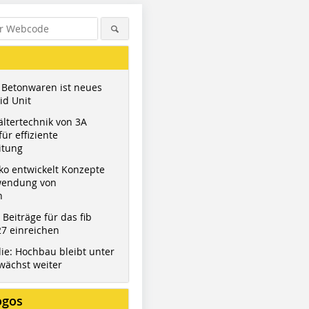
 Betonwaren ist neues
id Unit
ltertechnik von 3A
ür effiziente
itung
ko entwickelt Konzepte
wendung von
n
t Beiträge für das fib
7 einreichen
ie: Hochbau bleibt unter
wächst weiter
ogos