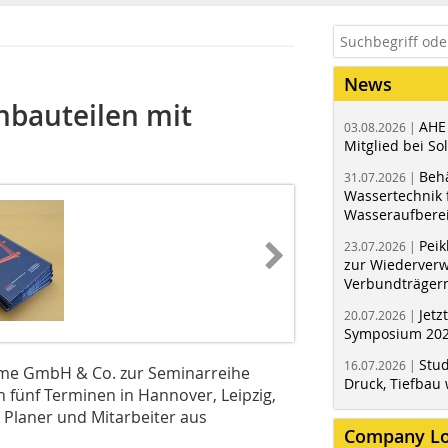
News
nbauteilen mit
AHE
03.08.2026 |
Mitglied bei Sol
Behä
31.07.2026 |
Wassertechnik f
Wasseraufbere
Peik
23.07.2026 |
zur Wiederver
Verbundträger
Jetz
20.07.2026 |
Symposium 202
Stud
16.07.2026 |
teme GmbH & Co. zur Seminarreihe
Druck, Tiefbau 
n fünf Terminen in Hannover, Leipzig,
Planer und Mitarbeiter aus
Company L