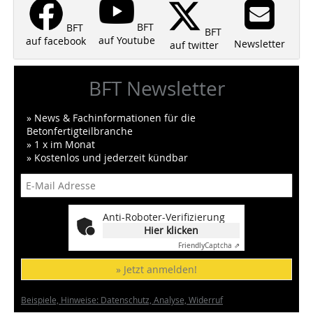
BFT
BFT
BFT
auf Youtube
auf facebook
Newsletter
auf twitter
BFT Newsletter
» News & Fachinformationen für die
Betonfertigteilbranche
» 1 x im Monat
» Kostenlos und jederzeit kündbar
Anti-Roboter-Verifizierung
Hier klicken
Friendly
Captcha ⇗
» Jetzt anmelden!
Beispiele, Hinweise: Datenschutz, Analyse, Widerruf