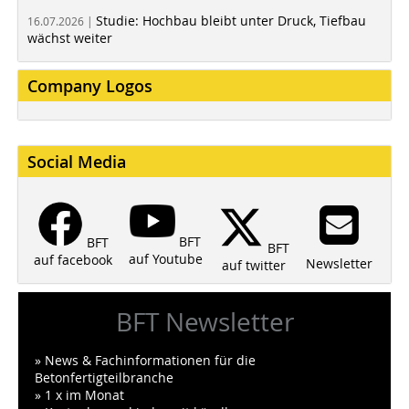
Studie: Hochbau bleibt unter Druck, Tiefbau
16.07.2026 |
wächst weiter
Company Logos
Social Media
BFT
BFT
BFT
auf Youtube
auf facebook
Newsletter
auf twitter
BFT Newsletter
» News & Fachinformationen für die
Betonfertigteilbranche
» 1 x im Monat