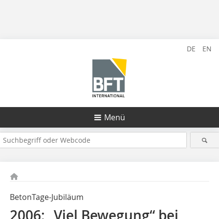
DE
EN
Menü
BetonTage-Jubiläum
2006: „Viel Bewegung“ bei