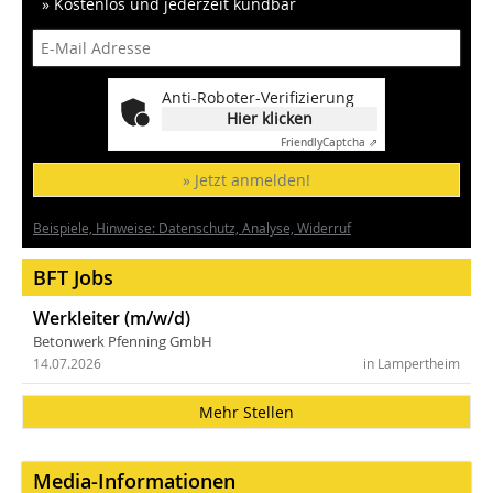
» Kostenlos und jederzeit kündbar
Anti-Roboter-Verifizierung
Hier klicken
Friendly
Captcha ⇗
» Jetzt anmelden!
Beispiele, Hinweise: Datenschutz, Analyse, Widerruf
BFT Jobs
Werkleiter (m/w/d)
Betonwerk Pfenning GmbH
14.07.2026
in Lampertheim
Mehr Stellen
Media-Informationen