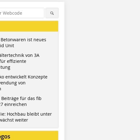
 Betonwaren ist neues
id Unit
ltertechnik von 3A
ür effiziente
itung
ko entwickelt Konzepte
wendung von
n
t Beiträge für das fib
7 einreichen
ie: Hochbau bleibt unter
wächst weiter
ogos