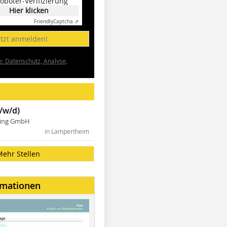
oboter-Verifizierung
Hier klicken
Friendly
Captcha ⇗
etzt anmelden!
e: Datenschutz, Analyse,
/w/d)
ning GmbH
in Lampertheim
Mehr Stellen
rmationen