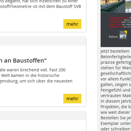
eis begann, hat sich inzwischen zu einer
ustoffrheometrie ist mit dem Baustoff SVB
mehr
Jetzt bestellen!
Betonfertigteil
n an Baustoffen“
präzise geferti
stehen für Wan
äle waren brechend voll. Fast 200
gesellschaftlic
 Welt kamen in die historische
vor allem Funkt
gensburg, um sich über die neuesten
galten, zeigen s
Feingefühl und
vertrauten Mat
mehr
In diesem Jahr
Projekten, die 
wie weit dieser
Bestellen Sie je
Exemplar unte
oder schreiben 