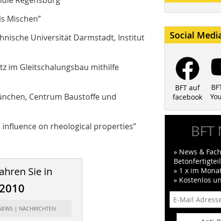
chule Regensburg
ls Mischen”
Social Medi
echnische Universität Darmstadt, Institut
atz im Gleitschalungsbau mithilfe
BF
BFT auf
 München, Centrum Baustoffe und
Yo
facebook
 influence on rheological properties”
BFT 
» News & Fach
Betonfertigte
ahren Sie in
» 1 x im Mona
» Kostenlos u
/2010
 NEWS | NACHRICHTEN