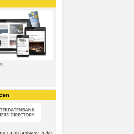
be
nden
 als 4.000 Anbieter in der