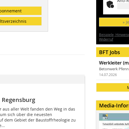
Anti-R
bonnement
ltsverzeichnis
» J
Beispiele, Hinweis
Widerruf
BFT Jobs
Werkleiter (m
Betonwerk Pfen
14.07.2026
e Regensburg
Media-Info
r aus aller Welt fanden den Weg in das
 um sich über die neuesten
f dem Gebiet der Baustoffrheologie zu
...