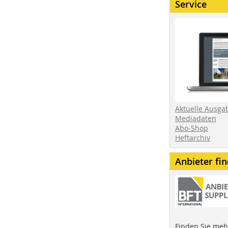
Service
Aktuelle Ausga
Mediadaten
Abo-Shop
Heftarchiv
Anbieter fi
Finden Sie mehr