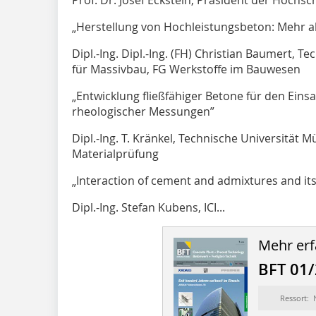
Prof. Dr. Josef Eckstein, Präsident der Hochs
„Herstellung von Hochleistungsbeton: Mehr a
Dipl.-Ing. Dipl.-Ing. (FH) Christian Baumert, T
für Massivbau, FG Werkstoffe im Bauwesen
„Entwicklung fließfähiger Betone für den Eins
rheologischer Messungen”
Dipl.-Ing. T. Kränkel, Technische Universität
Materialprüfung
„Interaction of cement and admixtures and its
Dipl.-Ing. Stefan Kubens, ICI...
Mehr erf
BFT 01
Ressort: