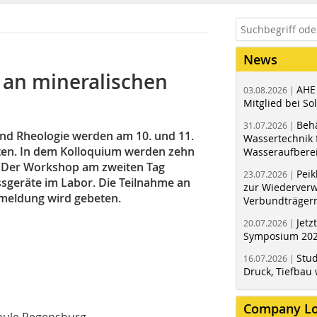
News
an mineralischen
AHE
03.08.2026 |
Mitglied bei Sol
Behä
31.07.2026 |
nd Rheologie werden am 10. und 11.
Wassertechnik f
en. In dem Kolloquium werden zehn
Wasseraufbere
. Der Workshop am zweiten Tag
Peik
23.07.2026 |
sgeräte im Labor. Die Teilnahme an
zur Wiederver
nmeldung wird gebeten.
Verbundträger
Jetz
20.07.2026 |
Symposium 202
Stud
16.07.2026 |
Druck, Tiefbau 
Company L