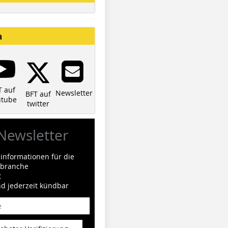
a
T auf
Newsletter
BFT auf
utube
twitter
Newsletter
informationen für die
ilbranche
t
nd jederzeit kündbar