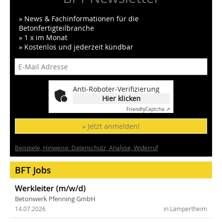
» News & Fachinformationen für die
Betonfertigteilbranche
» 1 x im Monat
» Kostenlos und jederzeit kündbar
Anti-Roboter-Verifizierung
Hier klicken
Friendly
Captcha ⇗
» Jetzt anmelden!
Beispiele, Hinweise: Datenschutz, Analyse, Widerruf
BFT Jobs
Werkleiter (m/w/d)
Betonwerk Pfenning GmbH
14.07.2026
in Lampertheim