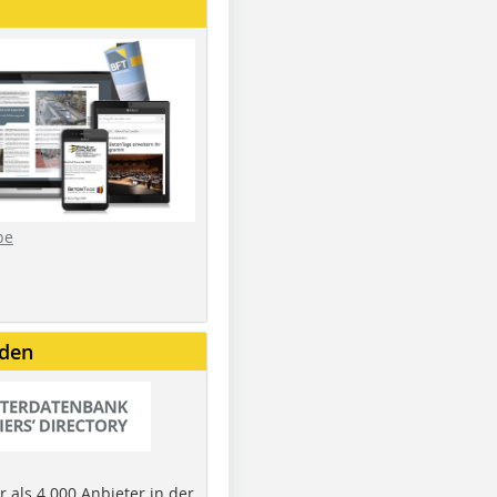
be
nden
 als 4.000 Anbieter in der