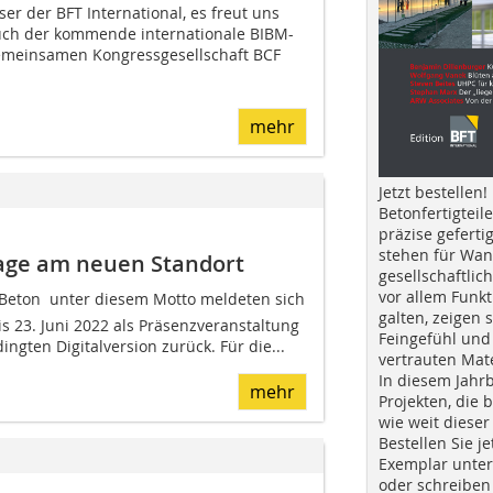
er der BFT International, es freut uns
uch der kommende internationale BIBM-
meinsamen Kongressgesellschaft BCF 
mehr
Jetzt bestellen!
Betonfertigteil
präzise geferti
stehen für Wan
Tage am neuen Standort
gesellschaftlic
vor allem Funkt
Beton  unter diesem Motto meldeten sich
galten, zeigen s
s 23. Juni 2022 als Präsenzveranstaltung
Feingefühl und
gten Digitalversion zurück. Für die...
vertrauten Mat
In diesem Jahr
mehr
Projekten, die 
wie weit dieser
Bestellen Sie je
Exemplar unte
oder schreiben 