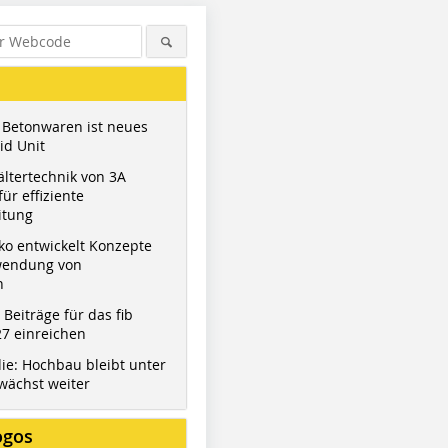
 Betonwaren ist neues
id Unit
ltertechnik von 3A
ür effiziente
itung
ko entwickelt Konzepte
wendung von
n
t Beiträge für das fib
7 einreichen
ie: Hochbau bleibt unter
wächst weiter
ogos