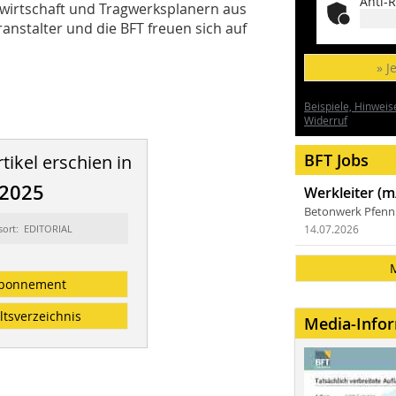
Anti-R
irtschaft und Tragwerksplanern aus
ranstalter und die BFT freuen sich auf
» J
Beispiele, Hinweis
Widerruf
BFT Jobs
tikel erschien in
/2025
Werkleiter (m
Betonwerk Pfen
sort: EDITORIAL
14.07.2026
bonnement
ltsverzeichnis
Media-Info