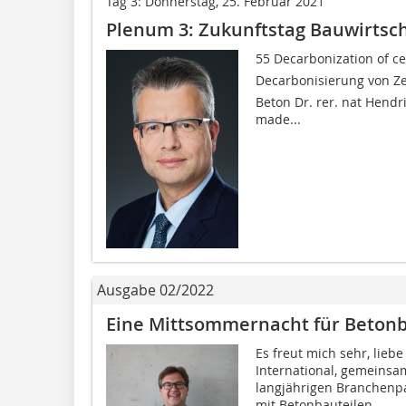
Tag 3: Donnerstag, 25. Februar 2021
Plenum 3: Zukunftstag Bauwirtsch
55 Decarbonization of ce
Decarbonisierung von Ze
Beton Dr. rer. nat Hend
made...
Ausgabe 02/2022
Eine Mittsommernacht für Betonb
Es freut mich sehr, lieb
International, gemeinsa
langjährigen Branchenp
mit Betonbauteilen...