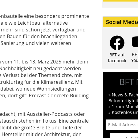
onbauteile eine besonders prominente
Social Medi
le wie Leichtbau, alternative
 mehr sind schon jetzt verfügbar und
ren Bauen für den brachliegenden
Sanierung und vielen weiteren
BF
BFT auf
Yo
facebook
n
vom 11. bis 13. März 2025
mehr denn
e Nachhaltigkeit neu gedacht werden
 Verlust bei der Themendichte, mit
BFT 
kturtag für die Klimaresilienz. Mit
nd dabei, wo neue Wohnsiedlungen
» News & Fach
n, dort gilt: Precast Concrete Building
Betonfertigte
» 1 x im Mona
» Kostenlos u
edacht, mit Aussteller-Podcasts oder
tausch stehen im Fokus. Eine zentrale
bleibt die große Breite und Tiefe der
e Hersteller mit der Architektur, den