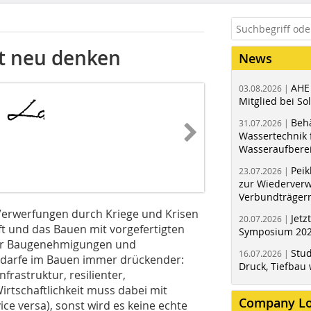
it neu denken
News
AHE
03.08.2026 |
Mitglied bei Sol
Behä
31.07.2026 |
Wassertechnik f
Wasseraufbere
Peik
23.07.2026 |
zur Wiederver
Verbundträger
Verwerfungen durch Kriege und Krisen
Jetz
20.07.2026 |
t und das Bauen mit vorgefertigten
Symposium 202
der Baugenehmigungen und
Stud
16.07.2026 |
Bedarfe im Bauen immer drückender:
Druck, Tiefbau 
rastruktur, resilienter,
rtschaftlichkeit muss dabei mit
Company L
ce versa), sonst wird es keine echte