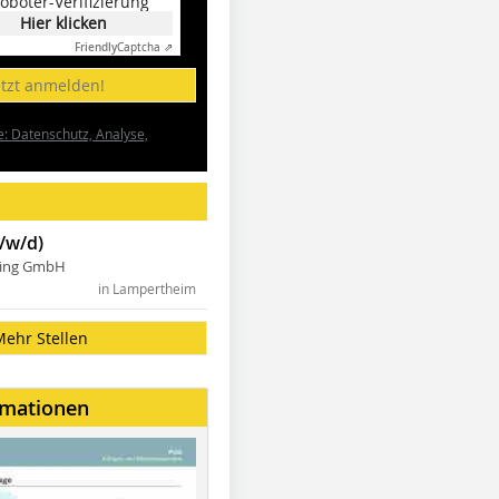
oboter-Verifizierung
Hier klicken
Friendly
Captcha ⇗
etzt anmelden!
e: Datenschutz, Analyse,
/w/d)
ning GmbH
in Lampertheim
Mehr Stellen
rmationen