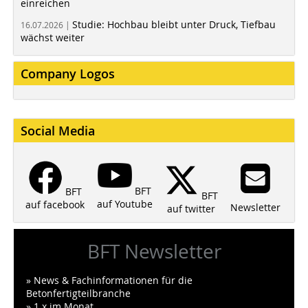
einreichen
Studie: Hochbau bleibt unter Druck, Tiefbau
16.07.2026 |
wächst weiter
Company Logos
Social Media
BFT
BFT
BFT
auf Youtube
auf facebook
Newsletter
auf twitter
BFT Newsletter
» News & Fachinformationen für die
Betonfertigteilbranche
» 1 x im Monat