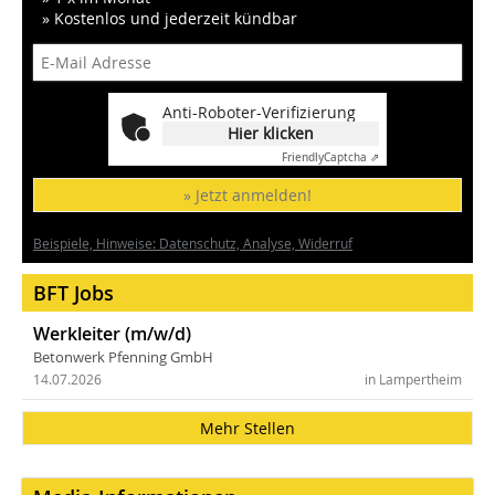
» Kostenlos und jederzeit kündbar
Anti-Roboter-Verifizierung
Hier klicken
Friendly
Captcha ⇗
» Jetzt anmelden!
Beispiele, Hinweise: Datenschutz, Analyse, Widerruf
BFT Jobs
Werkleiter (m/w/d)
Betonwerk Pfenning GmbH
14.07.2026
in Lampertheim
Mehr Stellen