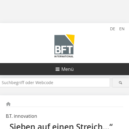
DE
EN
Menü
B.T. innovation
„Sieben auf einen Streich…“