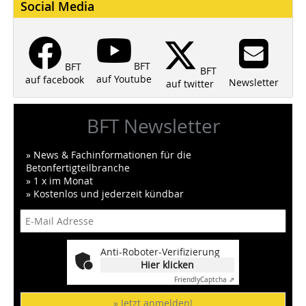
Social Media
BFT
BFT
BFT
auf Youtube
auf facebook
Newsletter
auf twitter
BFT Newsletter
» News & Fachinformationen für die
Betonfertigteilbranche
» 1 x im Monat
» Kostenlos und jederzeit kündbar
Anti-Roboter-Verifizierung
Hier klicken
Friendly
Captcha ⇗
» Jetzt anmelden!