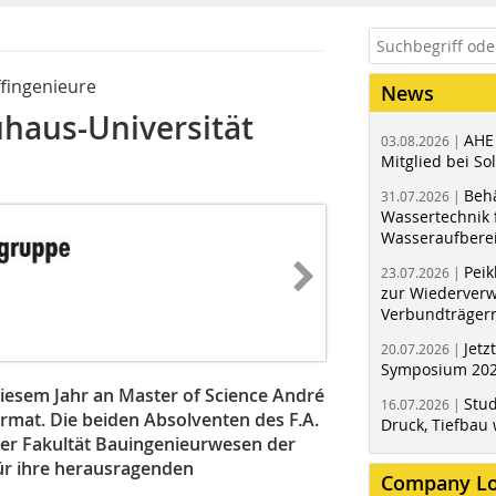
fingenieure
News
haus-Universität
AHE
03.08.2026 |
Mitglied bei Sol
Behä
31.07.2026 |
Wassertechnik f
Wasseraufbere
Peik
23.07.2026 |
zur Wiederver
Verbundträger
Jetz
20.07.2026 |
Symposium 202
iesem Jahr an Master of Science André
Stud
16.07.2026 |
rmat. Die beiden Absolventen des F.A.
Druck, Tiefbau 
 der Fakultät Bauingenieurwesen der
ür ihre herausragenden
Company L