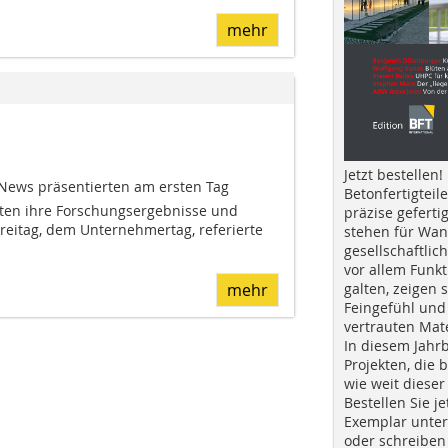
mehr
Jetzt bestellen!
News präsentierten am ersten Tag
Betonfertigteil
enten ihre Forschungsergebnisse und
präzise geferti
reitag, dem Unternehmertag, referierte
stehen für Wan
gesellschaftlic
vor allem Funkt
mehr
galten, zeigen s
Feingefühl und
vertrauten Mat
In diesem Jahr
Projekten, die 
wie weit dieser
Bestellen Sie je
Exemplar unte
oder schreiben 