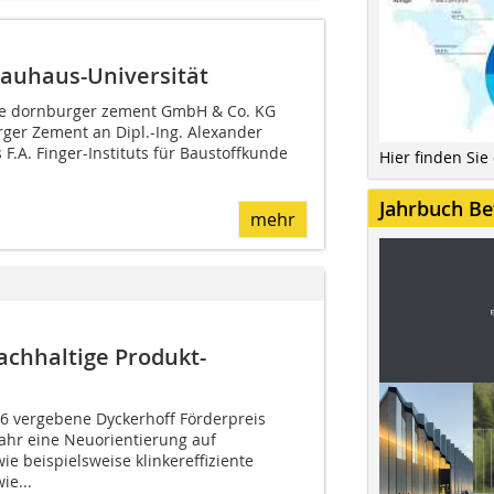
Bauhaus-Universität
die dornburger zement GmbH & Co. KG
ger Zement an Dipl.-Ing. Alexander
 F.A. Finger-Instituts für Baustoffkunde
Hier finden Sie
Jahrbuch Be
mehr
achhaltige Produkt-
16 vergebene Dyckerhoff Förderpreis
ahr eine Neuorientierung auf
e beispielsweise klinkereffiziente
e...