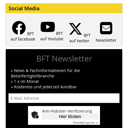
Social Media
BFT
BFT
BFT
auf Youtube
auf facebook
Newsletter
auf twitter
BFT Newsletter
» News & Fachinformationen für die
Betonfertigteilbranche
» 1 x im Monat
» Kostenlos und jederzeit kündbar
Anti-Roboter-Verifizierung
Hier klicken
Friendly
Captcha ⇗