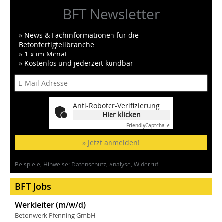
BFT Newsletter
» News & Fachinformationen für die
Betonfertigteilbranche
» 1 x im Monat
» Kostenlos und jederzeit kündbar
Anti-Roboter-Verifizierung
Hier klicken
Friendly
Captcha ⇗
» Jetzt anmelden!
Beispiele, Hinweise: Datenschutz, Analyse, Widerruf
BFT Jobs
Werkleiter (m/w/d)
Betonwerk Pfenning GmbH