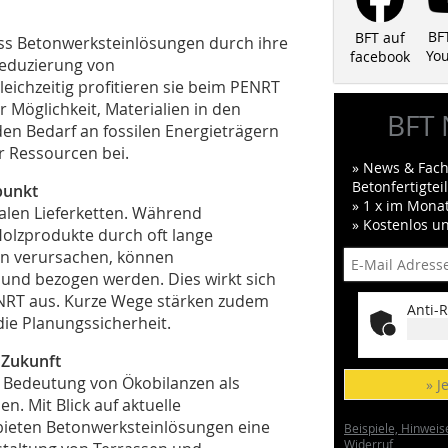
BF
BFT auf
ass Betonwerksteinlösungen durch ihre
Yo
facebook
Reduzierung von
ichzeitig profitieren sie beim PENRT
 Möglichkeit, Materialien in den
BFT 
 den Bedarf an fossilen Energieträgern
r Ressourcen bei.
» News & Fach
Betonfertigte
punkt
» 1 x im Mona
nalen Lieferketten. Während
» Kostenlos u
Holzprodukte durch oft lange
en verursachen, können
 und bezogen werden. Dies wirkt sich
ENRT aus. Kurze Wege stärken zudem
Anti-R
die Planungssicherheit.
 Zukunft
 Bedeutung von Ökobilanzen als
» J
. Mit Blick auf aktuelle
 bieten Betonwerksteinlösungen eine
Beispiele, Hinweis
Widerruf