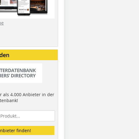
be
nden
 als 4.000 Anbieter in der
tenbank!
nbieter finden!