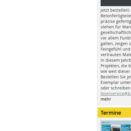
Jetzt bestellen!
Betonfertigteil
präzise geferti
stehen für Wan
gesellschaftlic
vor allem Funkt
galten, zeigen s
Feingefühl und
vertrauten Mat
In diesem Jahr
Projekten, die 
wie weit dieser
Bestellen Sie je
Exemplar unte
oder schreiben 
leserservice@b
mehr
Termine