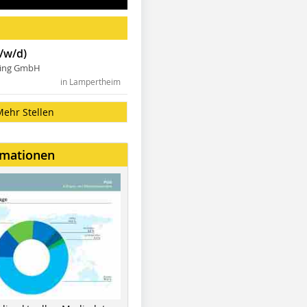
/w/d)
ning GmbH
in Lampertheim
Mehr Stellen
rmationen