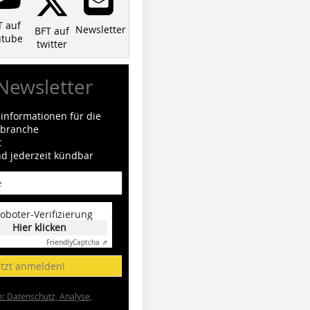
T auf
Newsletter
BFT auf
utube
twitter
Newsletter
informationen für die
ilbranche
t
nd jederzeit kündbar
oboter-Verifizierung
Hier klicken
Friendly
Captcha ⇗
etzt anmelden!
e: Datenschutz, Analyse,