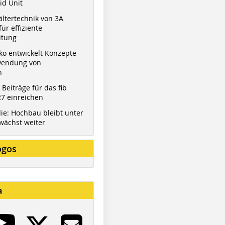
id Unit
ltertechnik von 3A
ür effiziente
itung
ko entwickelt Konzepte
wendung von
n
t Beiträge für das fib
7 einreichen
ie: Hochbau bleibt unter
wächst weiter
ogos
a