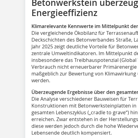
Betonwerkstein überzeugt
Energieeffizienz
Klimarelevante Kennwerte im Mittelpunkt de
Die vergleichende Ökobilanz für Terrassenauf
Deckschichten des Betonverbandes Straße, La
Jahr 2025 zeigt deutliche Vorteile für Betonwe
zentrale Umweltindikatoren. Im Mittelpunkt 
insbesondere das Treibhauspotenzial (Global
Verbrauch nicht erneuerbarer Primärenergie 
maßgeblich zur Bewertung von Klimawirkung 
werden.
Überzeugende Ergebnisse über den gesamte
Die Analyse verschiedener Bauweisen für Terr
Konstruktionen mit Betonwerksteinplatten i
gesamten Lebenszyklus („cradle to grave“) hi
erreichen. Zwar entstehen in der Herstellun
diese werden jedoch durch die hohe Wiederv
Lebensende deutlich kompensiert.