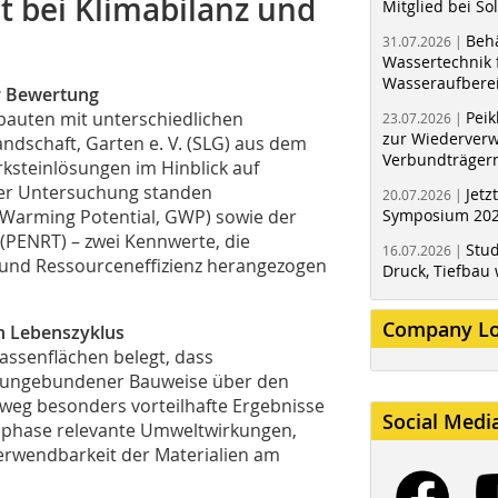
 bei Klimabilanz und
Mitglied bei Sol
Behä
31.07.2026 |
Wassertechnik f
Wasseraufbere
r Bewertung
bauten mit unterschiedlichen
Peik
23.07.2026 |
zur Wiederver
ndschaft, Garten e. V. (SLG) aus dem
Verbundträger
rksteinlösungen im Hinblick auf
der Untersuchung standen
Jetz
20.07.2026 |
 Warming Potential, GWP) sowie der
Symposium 202
(PENRT) – zwei Kennwerte, die
Stud
16.07.2026 |
und Ressourceneffizienz herangezogen
Druck, Tiefbau 
Company L
n Lebenszyklus
assenflächen belegt, dass
n ungebundener Bauweise über den
nweg besonders vorteilhafte Ergebnisse
Social Medi
gsphase relevante Umweltwirkungen,
erwendbarkeit der Materialien am