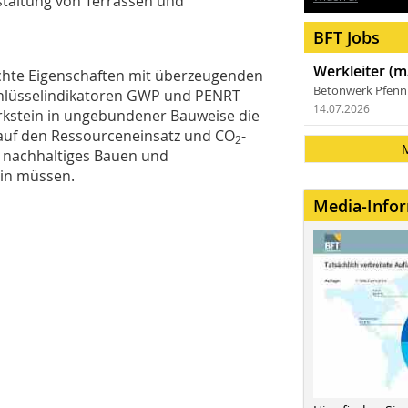
staltung von Terrassen und
BFT Jobs
Werkleiter (m
ichte Eigenschaften mit überzeugenden
Betonwerk Pfen
hlüsselindikatoren GWP und PENRT
14.07.2026
erkstein in ungebundener Bauweise die
k auf den Ressourceneinsatz und CO
-
2
s nachhaltiges Bauen und
ein müssen.
Media-Info