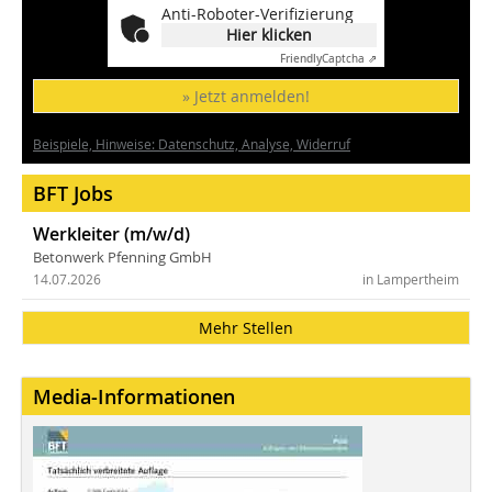
Anti-Roboter-Verifizierung
Hier klicken
Friendly
Captcha ⇗
» Jetzt anmelden!
Beispiele, Hinweise: Datenschutz, Analyse, Widerruf
BFT Jobs
Werkleiter (m/w/d)
Betonwerk Pfenning GmbH
14.07.2026
in Lampertheim
Mehr Stellen
Media-Informationen