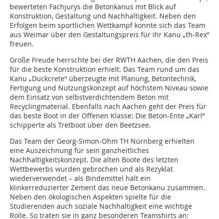
bewerteten Fachjurys die Betonkanus mit Blick auf
Konstruktion, Gestaltung und Nachhaltigkeit. Neben den
Erfolgen beim sportlichen Wettkampf konnte sich das Team
aus Weimar über den Gestaltungspreis für ihr Kanu „th-Rex“
freuen.
Große Freude herrschte bei der RWTH Aachen, die den Preis
für die beste Konstruktion erhielt. Das Team rund um das
Kanu „Duckcrete“ überzeugte mit Planung, Betontechnik,
Fertigung und Nutzungskonzept auf höchstem Niveau sowie
dem Einsatz von selbstverdichtendem Beton mit
Recyclingmaterial. Ebenfalls nach Aachen geht der Preis für
das beste Boot in der Offenen Klasse: Die Beton-Ente „Karl“
schipperte als Tretboot über den Beetzsee.
Das Team der Georg-Simon-Ohm TH Nürnberg erhielten
eine Auszeichnung für sein ganzheitliches
Nachhaltigkeitskonzept. Die alten Boote des letzten
Wettbewerbs wurden gebrochen und als Rezyklat
wiederverwendet – als Bindemittel hält ein
klinkerreduzierter Zement das neue Betonkanu zusammen.
Neben den ökologischen Aspekten spielte für die
Studierenden auch soziale Nachhaltigkeit eine wichtige
Rolle. So traten sie in ganz besonderen Teamshirts an: