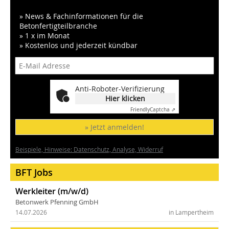
» News & Fachinformationen für die
Betonfertigteilbranche
» 1 x im Monat
» Kostenlos und jederzeit kündbar
Anti-Roboter-Verifizierung
Hier klicken
Friendly
Captcha ⇗
» Jetzt anmelden!
Beispiele, Hinweise: Datenschutz, Analyse, Widerruf
BFT Jobs
Werkleiter (m/w/d)
Betonwerk Pfenning GmbH
14.07.2026
in Lampertheim