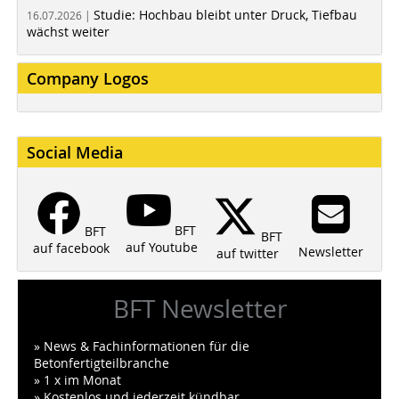
Studie: Hochbau bleibt unter Druck, Tiefbau
16.07.2026 |
wächst weiter
Company Logos
Social Media
BFT
BFT
BFT
auf Youtube
auf facebook
Newsletter
auf twitter
BFT Newsletter
» News & Fachinformationen für die
Betonfertigteilbranche
» 1 x im Monat
» Kostenlos und jederzeit kündbar