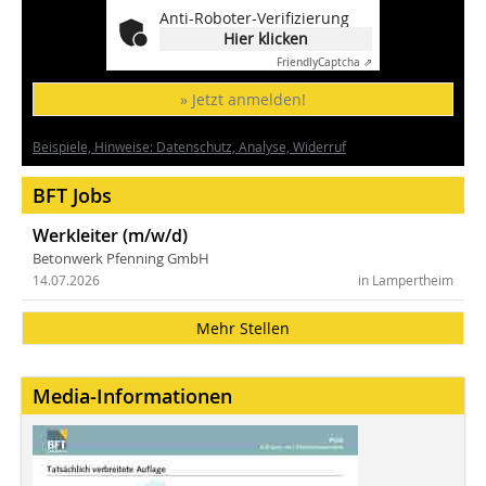
Anti-Roboter-Verifizierung
Hier klicken
Friendly
Captcha ⇗
» Jetzt anmelden!
Beispiele, Hinweise: Datenschutz, Analyse, Widerruf
BFT Jobs
Werkleiter (m/w/d)
Betonwerk Pfenning GmbH
14.07.2026
in Lampertheim
Mehr Stellen
Media-Informationen