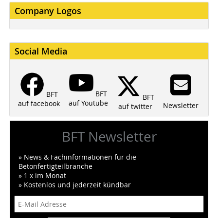
Company Logos
Social Media
BFT
BFT
BFT
auf Youtube
auf facebook
Newsletter
auf twitter
BFT Newsletter
» News & Fachinformationen für die
Betonfertigteilbranche
» 1 x im Monat
» Kostenlos und jederzeit kündbar