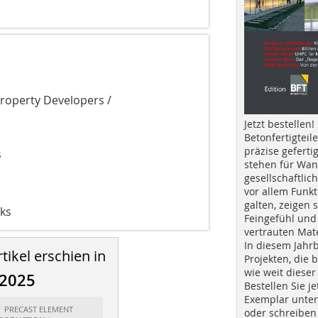
operty Developers /
Jetzt bestellen!
Betonfertigteil
präzise geferti
s
stehen für Wan
gesellschaftlic
vor allem Funkt
galten, zeigen s
rks
Feingefühl und
vertrauten Mat
In diesem Jahr
tikel erschien in
Projekten, die 
wie weit dieser
/2025
Bestellen Sie je
Exemplar unte
t: PRECAST ELEMENT
oder schreiben 