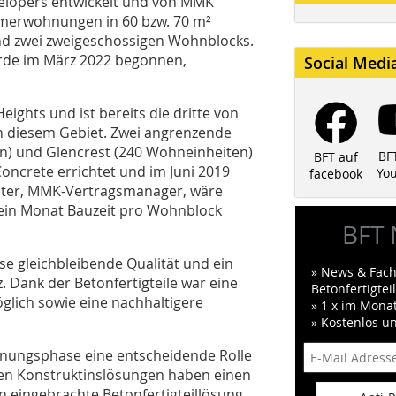
elopers entwickelt und von MMK
mmerwohnungen in 60 bzw. 70 m²
nd zwei zweigeschossigen Wohnblocks.
rde im März 2022 begonnen,
Social Medi
ights und ist bereits die dritte von
 diesem Gebiet. Zwei angrenzende
n) und Glencrest (240 Wohneinheiten)
BF
BFT auf
Concrete errichtet und im Juni 2019
Yo
facebook
lmalter, MMK-Vertragsmanager, wäre
a ein Monat Bauzeit pro Wohnblock
BFT 
se gleichbleibende Qualität und ein
» News & Fach
 Dank der Betonfertigteile war eine
Betonfertigte
ich sowie eine nachhaltigere
» 1 x im Mona
» Kostenlos u
lanungsphase eine entscheidende Rolle
chen Konstruktinslösungen haben einen
n eingebrachte Betonfertigteillösung