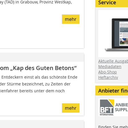
Service
y (TAD) in Grabouw, Provinz Westkap,
mehr
Aktuelle Ausga
Mediadaten
 vom „Kap des Guten Betons“
Abo-Shop
 Entdeckern einst als das schönste Ende
Heftarchiv
 der Stürme bezeichnet, zu Zeiten der
Anbieter fi
ienfahrer bereits unter dem noch
mehr
Finden Sie mehr