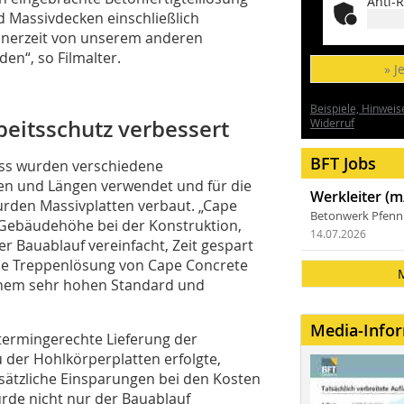
Anti-R
 Massivdecken einschließlich
einerzeit von unserem anderen
en“, so Filmalter.
» J
Beispiele, Hinweis
beitsschutz verbessert
Widerruf
BFT Jobs
oss wurden verschiedene
ken und Längen verwendet und für die
Werkleiter (m
den Massivplatten verbaut. „Cape
Betonwerk Pfen
 Gebäudehöhe bei der Konstruktion,
14.07.2026
r Bauablauf vereinfacht, Zeit gespart
ie Treppenlösung von Cape Concrete
einem sehr hohen Standard und
Media-Info
termingerechte Lieferung der
u der Hohlkörperplatten erfolgte,
usätzliche Einsparungen bei den Kosten
rde nicht nur der Bauablauf