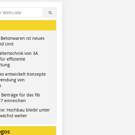
 Betonwaren ist neues
id Unit
ltertechnik von 3A
ür effiziente
itung
ko entwickelt Konzepte
wendung von
n
t Beiträge für das fib
7 einreichen
ie: Hochbau bleibt unter
wächst weiter
ogos