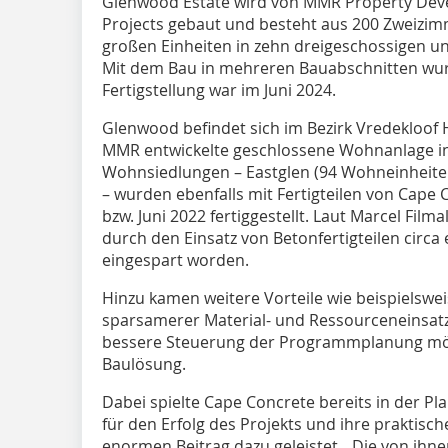
Glenwood Estate wird von MMR Property Dev
Projects gebaut und besteht aus 200 Zweizi
großen Einheiten in zehn dreigeschossigen u
Mit dem Bau in mehreren Bauabschnitten wu
Fertigstellung war im Juni 2024.
Glenwood befindet sich im Bezirk Vredekloof He
MMR entwickelte geschlossene Wohnanlage in
Wohnsiedlungen – Eastglen (94 Wohneinheite
– wurden ebenfalls mit Fertigteilen von Cape 
bzw. Juni 2022 fertiggestellt. Laut Marcel Fi
durch den Einsatz von Betonfertigteilen circ
eingespart worden.
Hinzu kamen weitere Vorteile wie beispielswei
sparsamerer Material- und Ressourceneinsatz.
bessere Steuerung der Programmplanung mögl
Baulösung.
Dabei spielte Cape Concrete bereits in der P
für den Erfolg des Projekts und ihre praktis
enormen Beitrag dazu geleistet. „Die von ihne