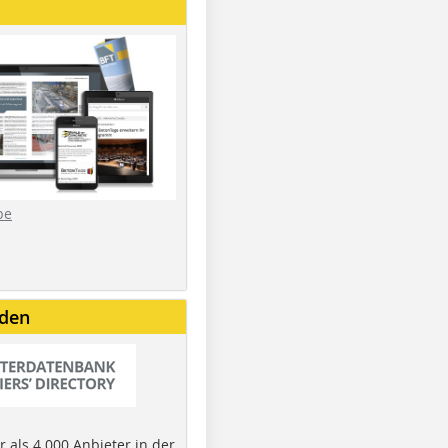
be
nden
 als 4.000 Anbieter in der