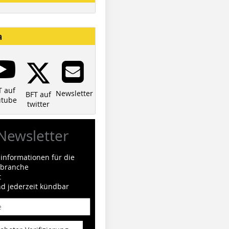
a
T auf
Newsletter
BFT auf
utube
twitter
Newsletter
informationen für die
ilbranche
t
nd jederzeit kündbar