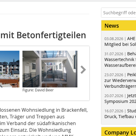
News
mit Betonfertigteilen
AHE
03.08.2026 |
Mitglied bei Sol
Behä
31.07.2026 |
Wassertechnik f
Wasseraufbere
Peik
23.07.2026 |
zur Wiederver
Verbundträger
Figure: David Beer
Figure: David Beer
Jetz
20.07.2026 |
Symposium 202
lossenen Wohnsiedlung in Brackenfell,
Stud
16.07.2026 |
ten, Träger und Treppen aus
Druck, Tiefbau 
 im Verband der südafrikanischen
 zum Einsatz. Die Wohnsiedlung
Company L