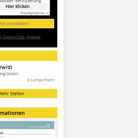
oboter-Verifizierung
Hier klicken
Friendly
Captcha ⇗
etzt anmelden!
e: Datenschutz, Analyse,
/w/d)
ning GmbH
in Lampertheim
Mehr Stellen
rmationen