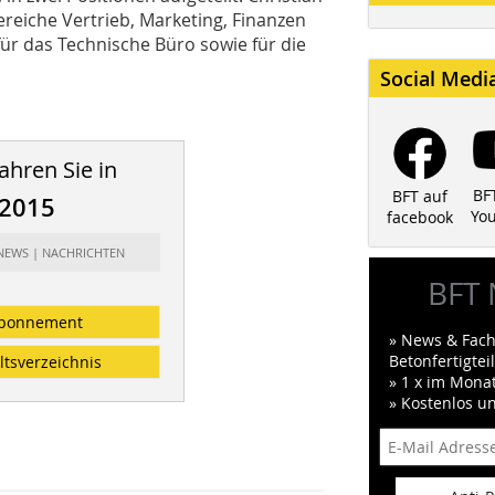
reiche Vertrieb, Marketing, Finanzen
für das Technische Büro sowie für die
Social Medi
ahren Sie in
BF
BFT auf
/2015
Yo
facebook
 NEWS | NACHRICHTEN
BFT 
bonnement
» News & Fach
Betonfertigte
ltsverzeichnis
» 1 x im Mona
» Kostenlos u