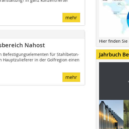
eranstaltung? In ganz konzentrierter
mehr
Hier finden Sie
tsbereich Nahost
Jahrbuch Be
n Befes­ti­gungselementen für Stahlbeton­
 Hauptzulieferer in der Golfregion einen
mehr