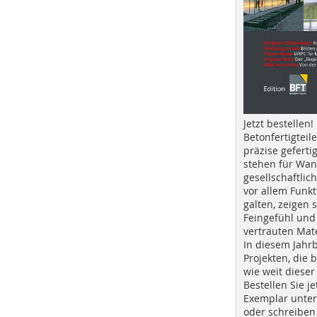
Jetzt bestellen!
Betonfertigteil
präzise geferti
stehen für Wan
gesellschaftlic
vor allem Funkt
galten, zeigen s
Feingefühl und
vertrauten Mat
In diesem Jahr
Projekten, die 
wie weit dieser
Bestellen Sie je
Exemplar unte
oder schreiben 