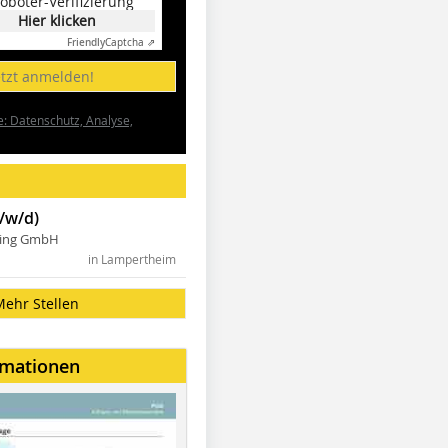
oboter-Verifizierung
Hier klicken
Friendly
Captcha ⇗
etzt anmelden!
e: Datenschutz, Analyse,
/w/d)
ning GmbH
in Lampertheim
Mehr Stellen
rmationen