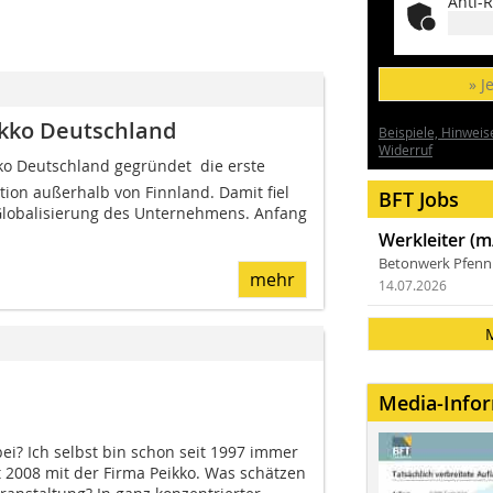
Anti-R
» J
ikko Deutschland
Beispiele, Hinweis
Widerruf
o Deutschland gegründet  die erste
tion außerhalb von Finnland. Damit fiel
BFT Jobs
 Globalisierung des Unternehmens. Anfang
Werkleiter (m
Betonwerk Pfen
mehr
14.07.2026
Media-Info
ei? Ich selbst bin schon seit 1997 immer
t 2008 mit der Firma Peikko. Was schätzen