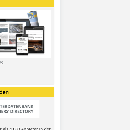
be
nden
 als 4.000 Anbieter in der