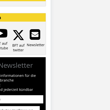
a
T auf
Newsletter
BFT auf
utube
twitter
Newsletter
informationen für die
ilbranche
t
nd jederzeit kündbar