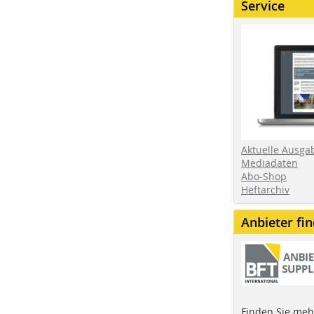
Service
Aktuelle Ausga
Mediadaten
Abo-Shop
Heftarchiv
Anbieter fi
Finden Sie mehr