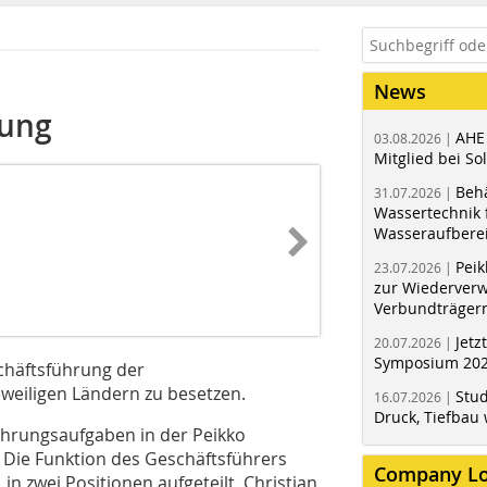
News
rung
AHE
03.08.2026 |
Mitglied bei Sol
Behä
31.07.2026 |
Wassertechnik f
Wasseraufbere
Peik
23.07.2026 |
zur Wiederver
Verbundträger
Jetz
20.07.2026 |
Symposium 202
chäftsführung der
eweiligen Ländern zu besetzen.
Stud
16.07.2026 |
Druck, Tiefbau 
ührungsaufgaben in der Peikko
 Die Funktion des Geschäftsführers
Company L
n zwei Positionen aufgeteilt. Christian