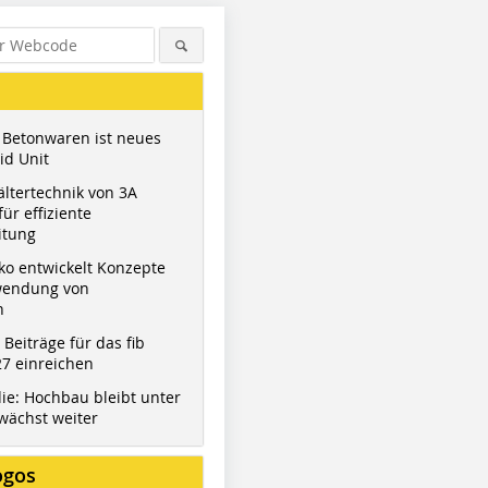
 Betonwaren ist neues
id Unit
ltertechnik von 3A
ür effiziente
itung
ko entwickelt Konzepte
wendung von
n
t Beiträge für das fib
7 einreichen
ie: Hochbau bleibt unter
wächst weiter
ogos