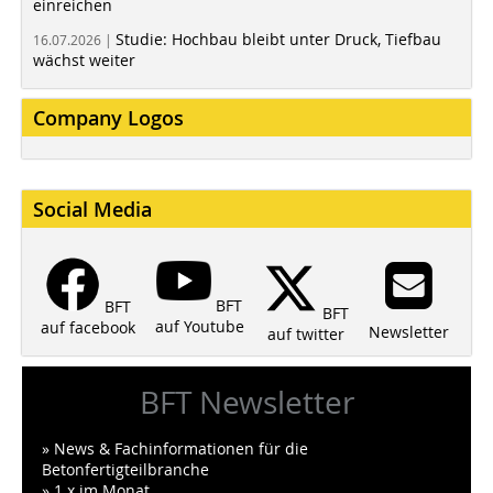
einreichen
Studie: Hochbau bleibt unter Druck, Tiefbau
16.07.2026 |
wächst weiter
Company Logos
Social Media
BFT
BFT
BFT
auf Youtube
auf facebook
Newsletter
auf twitter
BFT Newsletter
» News & Fachinformationen für die
Betonfertigteilbranche
» 1 x im Monat