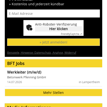
» Kostenlos und jederzeit kündbar
Anti-Roboter-Verifizierung
Hier klicken
Friendly
Captcha ⇗
» Jetzt anmelden!
Beispiele, Hinweise: Datenschutz, Analyse, Widerruf
BFT Jobs
Werkleiter (m/w/d)
Betonwerk Pfenning GmbH
14.07.2026
in Lampertheim
Mehr Stellen