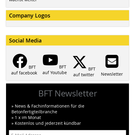
Company Logos
Social Media
BFT
BFT
BFT
auf Youtube
auf facebook
Newsletter
auf twitter
BFT Newsletter
» News & Fachinformationen für die
Betonfertigteilbranche
» 1 x im Monat
» Kostenlos und jederzeit kündbar