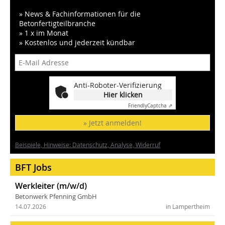
» News & Fachinformationen für die
Betonfertigteilbranche
» 1 x im Monat
» Kostenlos und jederzeit kündbar
Anti-Roboter-Verifizierung
Hier klicken
Friendly
Captcha ⇗
» Jetzt anmelden!
Beispiele, Hinweise: Datenschutz, Analyse, Widerruf
BFT Jobs
Werkleiter (m/w/d)
Betonwerk Pfenning GmbH
14.07.2026
in Lampertheim