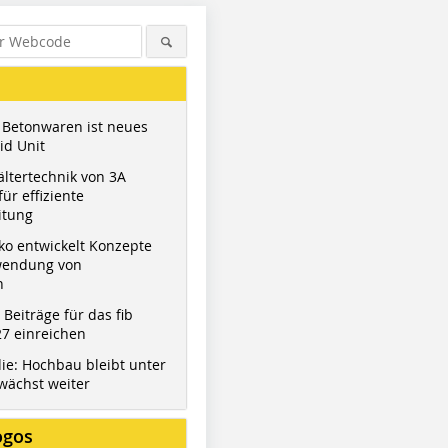
 Betonwaren ist neues
id Unit
ltertechnik von 3A
ür effiziente
itung
ko entwickelt Konzepte
wendung von
n
t Beiträge für das fib
7 einreichen
ie: Hochbau bleibt unter
wächst weiter
ogos