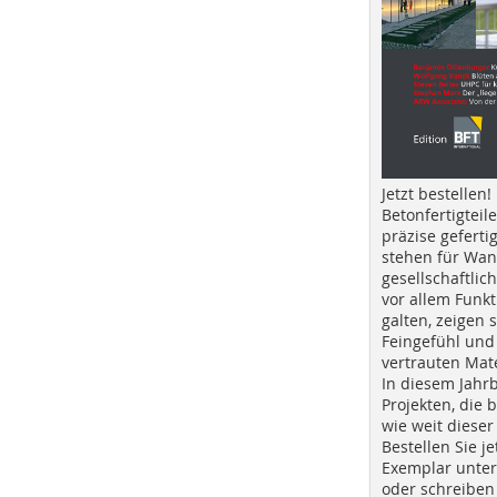
Jetzt bestellen!
Betonfertigteil
präzise geferti
stehen für Wan
gesellschaftlic
vor allem Funkt
galten, zeigen s
Feingefühl und
vertrauten Mat
In diesem Jahr
Projekten, die 
wie weit dieser
Bestellen Sie je
Exemplar unte
oder schreiben 