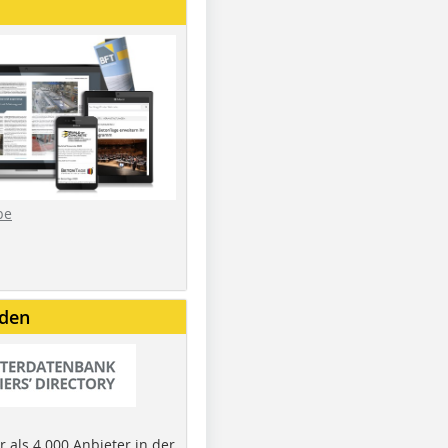
be
nden
 als 4.000 Anbieter in der