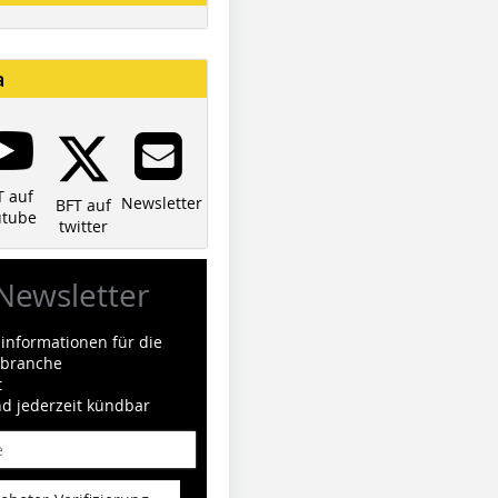
a
T auf
Newsletter
BFT auf
utube
twitter
Newsletter
informationen für die
ilbranche
t
nd jederzeit kündbar