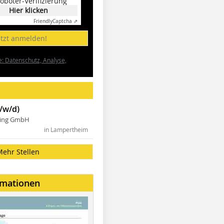
oboter-Verifizierung
Hier klicken
Friendly
Captcha ⇗
etzt anmelden!
e: Datenschutz, Analyse,
/w/d)
ning GmbH
in Lampertheim
Mehr Stellen
rmationen