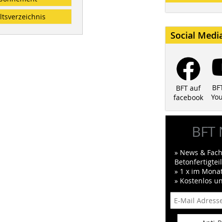
ltsverzeichnis
Social Medi
BF
BFT auf
Yo
facebook
BFT 
» News & Fach
Betonfertigte
» 1 x im Mona
» Kostenlos u