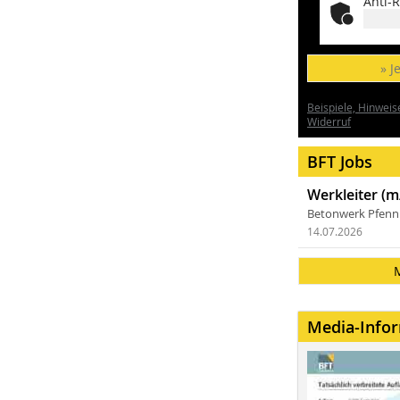
Anti-R
» J
Beispiele, Hinweis
Widerruf
BFT Jobs
Werkleiter (m
Betonwerk Pfen
14.07.2026
Media-Info