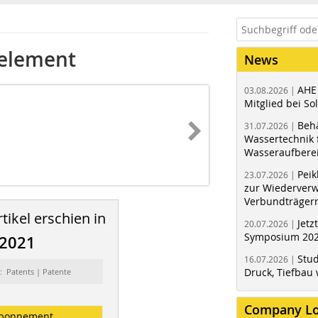
delement
News
AHE
03.08.2026 |
Mitglied bei Sol
Behä
31.07.2026 |
Wassertechnik f
Wasseraufbere
Peik
23.07.2026 |
zur Wiederver
Verbundträger
tikel erschien in
Jetz
20.07.2026 |
Symposium 202
/2021
Stud
16.07.2026 |
Druck, Tiefbau 
: Patents | Patente
Company L
bonnement