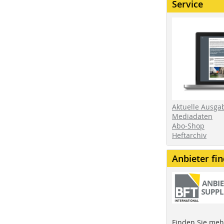
Service
Aktuelle Ausga
Mediadaten
Abo-Shop
Heftarchiv
Anbieter fi
Finden Sie mehr