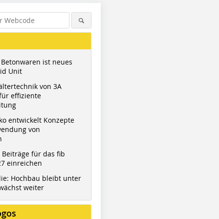
 Betonwaren ist neues
id Unit
ltertechnik von 3A
ür effiziente
itung
ko entwickelt Konzepte
wendung von
n
t Beiträge für das fib
7 einreichen
ie: Hochbau bleibt unter
wächst weiter
ogos