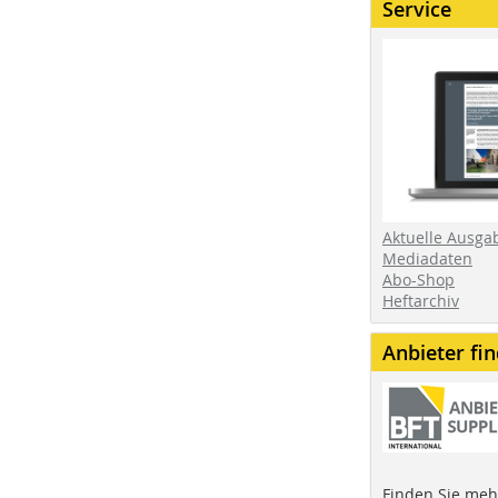
Service
Aktuelle Ausga
Mediadaten
Abo-Shop
Heftarchiv
Anbieter fi
Finden Sie mehr