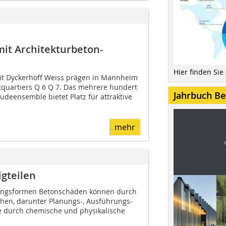
mit Architekturbeton-
Hier finden Sie
it Dyckerhoff Weiss prägen in Mannheim
tquartiers Q 6 Q 7. Das mehrere hundert
Jahrbuch Be
eensemble bietet Platz für attraktive
mehr
gteilen
ungsformen Betonschäden können durch
hen, darunter Planungs-, Ausführungs-
e durch chemische und physikalische