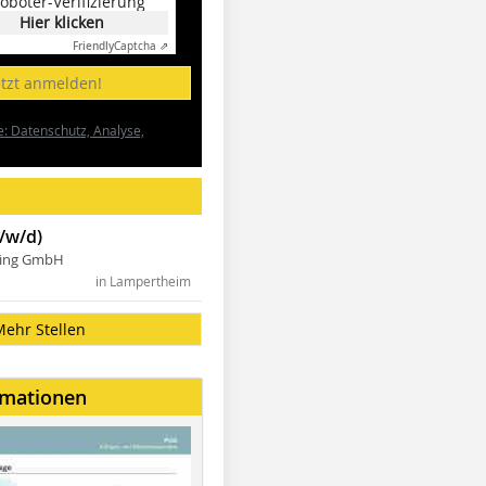
oboter-Verifizierung
Hier klicken
Friendly
Captcha ⇗
etzt anmelden!
e: Datenschutz, Analyse,
/w/d)
ning GmbH
in Lampertheim
Mehr Stellen
rmationen