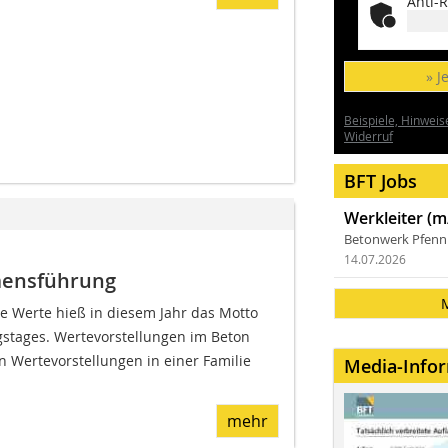
Anti-R
» J
Beispiele, Hinweis
Widerruf
BFT Jobs
Werkleiter (m
Betonwerk Pfen
14.07.2026
mensführung
re Werte hieß in diesem Jahr das Motto
gstages. Wertevorstellungen im Beton
n Wertevorstellungen in einer Familie
Media-Info
mehr