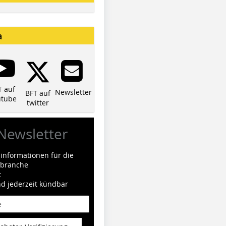
a
T auf
Newsletter
BFT auf
utube
twitter
Newsletter
informationen für die
ilbranche
t
nd jederzeit kündbar