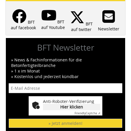
BFT
BFT
BFT
auf Youtube
auf facebook
Newsletter
auf twitter
BFT Newsletter
» News & Fachinformationen für die
Betonfertigteilbranche
» 1 x im Monat
» Kostenlos und jederzeit kündbar
Anti-Roboter-Verifizierung
Hier klicken
Friendly
Captcha ⇗
» Jetzt anmelden!