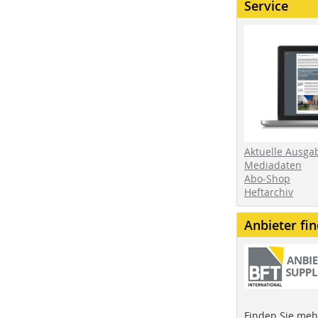
Service
Aktuelle Ausga
Mediadaten
Abo-Shop
Heftarchiv
Anbieter fi
Finden Sie mehr