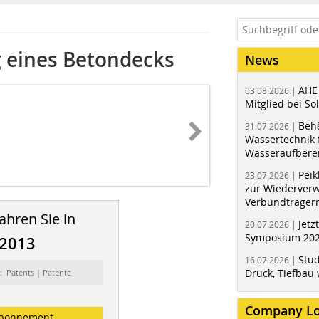
g eines Betondecks
News
AHE
03.08.2026 |
Mitglied bei Sol
Behä
31.07.2026 |
Wassertechnik f
Wasseraufbere
Peik
23.07.2026 |
zur Wiederver
Verbundträger
ahren Sie in
Jetz
20.07.2026 |
Symposium 202
/2013
Stud
16.07.2026 |
Druck, Tiefbau 
: Patents | Patente
Company L
bonnement