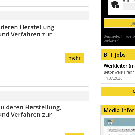
Anti-R
» J
deren Herstellung,
nd Verfahren zur
Beispiele, Hinweis
Widerruf
BFT Jobs
mehr
Werkleiter (m
Betonwerk Pfen
14.07.2026
u deren Herstellung,
Media-Info
nd Verfahren zur