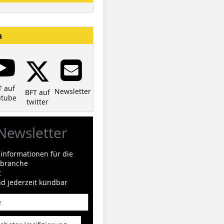
a
T auf
Newsletter
BFT auf
utube
twitter
Newsletter
informationen für die
ilbranche
t
nd jederzeit kündbar