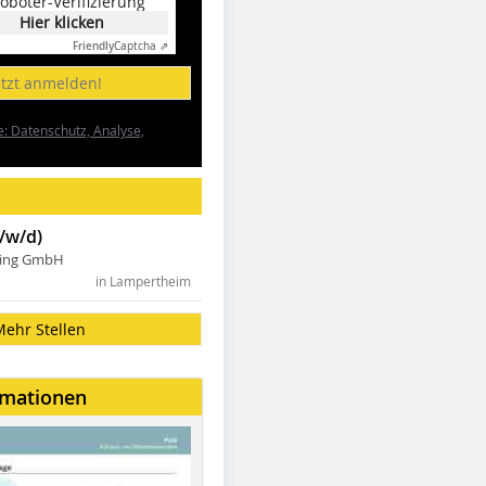
oboter-Verifizierung
Hier klicken
Friendly
Captcha ⇗
etzt anmelden!
e: Datenschutz, Analyse,
/w/d)
ning GmbH
in Lampertheim
Mehr Stellen
rmationen