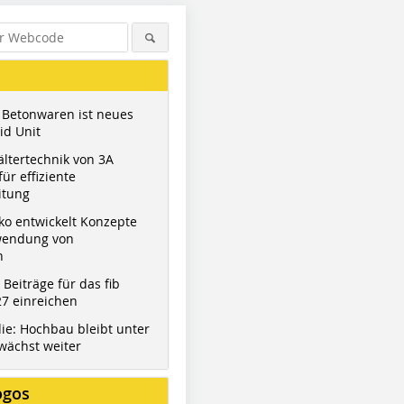
 Betonwaren ist neues
id Unit
ltertechnik von 3A
ür effiziente
itung
ko entwickelt Konzepte
wendung von
n
t Beiträge für das fib
7 einreichen
ie: Hochbau bleibt unter
wächst weiter
ogos