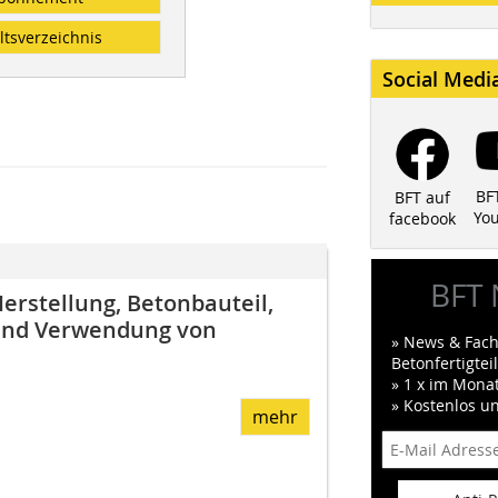
ltsverzeichnis
Social Medi
BF
BFT auf
Yo
facebook
BFT 
erstellung, Betonbauteil,
 und Verwendung von
» News & Fach
Betonfertigte
» 1 x im Mona
» Kostenlos u
mehr