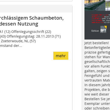
urchlässigem Schaumbeton,
 dessen Nutzung
A1 (12) Offenlegungsschrift (22)
43) Offenlegungstag: 28.11.2013 (71)
 Zoeterwoude, NL (57)
Jetzt bestellen!
stand der...
Betonfertigteil
präzise geferti
mehr
stehen für Wan
gesellschaftlic
vor allem Funkt
galten, zeigen s
Feingefühl und
vertrauten Mat
In diesem Jahr
Projekten, die 
wie weit dieser
Bestellen Sie je
Exemplar unte
oder schreiben 