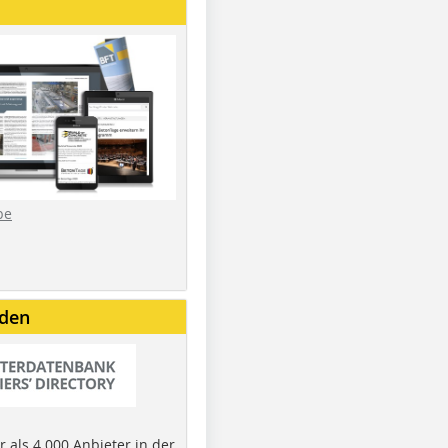
be
nden
 als 4.000 Anbieter in der