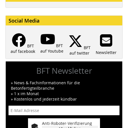
Social Media
BFT
BFT
BFT
auf Youtube
auf facebook
Newsletter
auf twitter
BFT Newsletter
» News & Fachinformationen für die
Betonfertigteilbranche
» 1 x im Monat
» Kostenlos und jederzeit kündbar
Anti-Roboter-Verifizierung