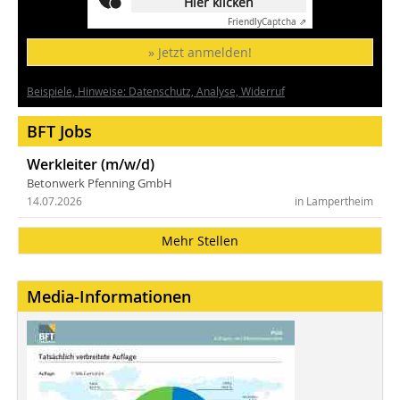
Hier klicken
Friendly
Captcha ⇗
» Jetzt anmelden!
Beispiele, Hinweise: Datenschutz, Analyse, Widerruf
BFT Jobs
Werkleiter (m/w/d)
Betonwerk Pfenning GmbH
14.07.2026
in Lampertheim
Mehr Stellen
Media-Informationen