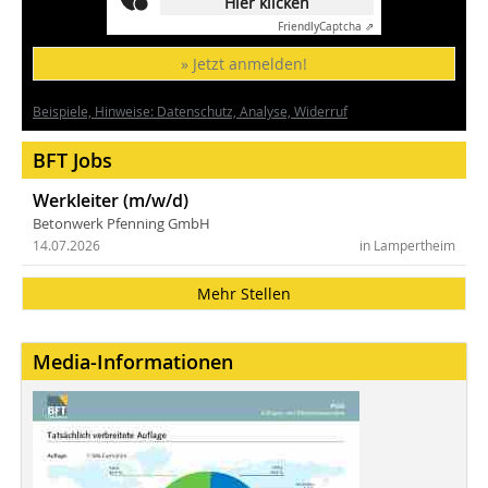
Hier klicken
Friendly
Captcha ⇗
» Jetzt anmelden!
Beispiele, Hinweise: Datenschutz, Analyse, Widerruf
BFT Jobs
Werkleiter (m/w/d)
Betonwerk Pfenning GmbH
14.07.2026
in Lampertheim
Mehr Stellen
Media-Informationen