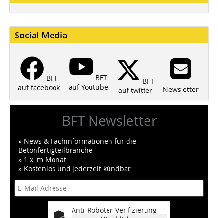
Social Media
BFT
BFT
BFT
auf Youtube
auf facebook
Newsletter
auf twitter
BFT Newsletter
» News & Fachinformationen für die
Betonfertigteilbranche
» 1 x im Monat
» Kostenlos und jederzeit kündbar
Anti-Roboter-Verifizierung