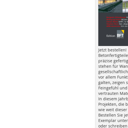
Jetzt bestellen!
Betonfertigteil
präzise geferti
stehen für Wan
gesellschaftlic
vor allem Funkt
galten, zeigen s
Feingefühl und
vertrauten Mat
In diesem Jahr
Projekten, die 
wie weit dieser
Bestellen Sie je
Exemplar unte
oder schreiben 