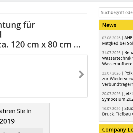
htung für
News
d
AHE
03.08.2026 |
a. 120 cm x 80 cm ...
Mitglied bei Sol
Behä
31.07.2026 |
Wassertechnik f
Wasseraufbere
Peik
23.07.2026 |
zur Wiederver
Verbundträger
Jetz
20.07.2026 |
Symposium 202
Stud
16.07.2026 |
ahren Sie in
Druck, Tiefbau 
/2019
Company L