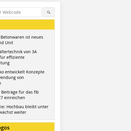
 Betonwaren ist neues
id Unit
ltertechnik von 3A
ür effiziente
itung
ko entwickelt Konzepte
wendung von
n
t Beiträge für das fib
7 einreichen
ie: Hochbau bleibt unter
wächst weiter
ogos