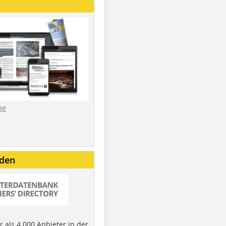
be
nden
 als 4.000 Anbieter in der