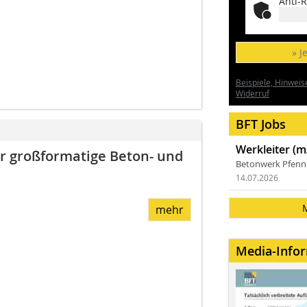
Anti-R
» J
Beispiele, Hinweis
Widerruf
BFT Jobs
Werkleiter (m
ür großformatige Beton- und
Betonwerk Pfen
14.07.2026
mehr
Media-Info