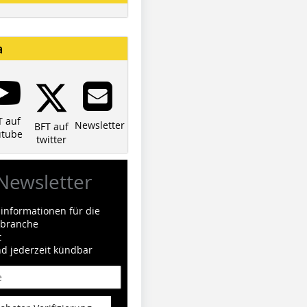
a
T auf
Newsletter
BFT auf
utube
twitter
Newsletter
informationen für die
ilbranche
t
nd jederzeit kündbar