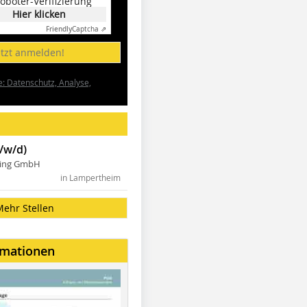
oboter-Verifizierung
Hier klicken
Friendly
Captcha ⇗
etzt anmelden!
e: Datenschutz, Analyse,
/w/d)
ning GmbH
in Lampertheim
Mehr Stellen
rmationen