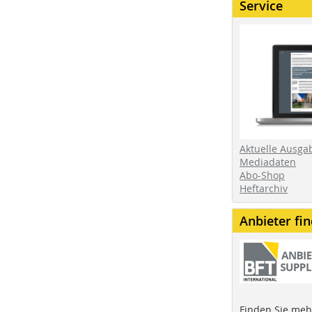
Service
Aktuelle Ausga
Mediadaten
Abo-Shop
Heftarchiv
Anbieter fi
Finden Sie mehr