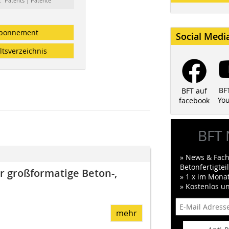
: Patents | Patente
bonnement
Social Medi
ltsverzeichnis
BF
BFT auf
Yo
facebook
BFT 
» News & Fach
Betonfertigte
r großformatige Beton-,
» 1 x im Mona
» Kostenlos u
mehr