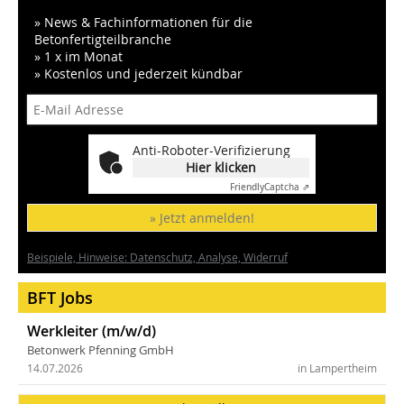
» News & Fachinformationen für die
Betonfertigteilbranche
» 1 x im Monat
» Kostenlos und jederzeit kündbar
Anti-Roboter-Verifizierung
Hier klicken
Friendly
Captcha ⇗
» Jetzt anmelden!
Beispiele, Hinweise: Datenschutz, Analyse, Widerruf
BFT Jobs
Werkleiter (m/w/d)
Betonwerk Pfenning GmbH
14.07.2026
in Lampertheim