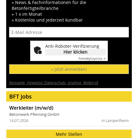
» News & Fachinformationen für die
Betonfertigteilbranche
» 1 x im Monat
» Kostenlos und jederzeit kündbar
Anti-Roboter-Verifizierung
Hier klicken
Friendly
Captcha ⇗
» Jetzt anmelden!
Beispiele, Hinweise: Datenschutz, Analyse, Widerruf
BFT Jobs
Werkleiter (m/w/d)
Betonwerk Pfenning GmbH
14.07.2026
in Lampertheim
Mehr Stellen