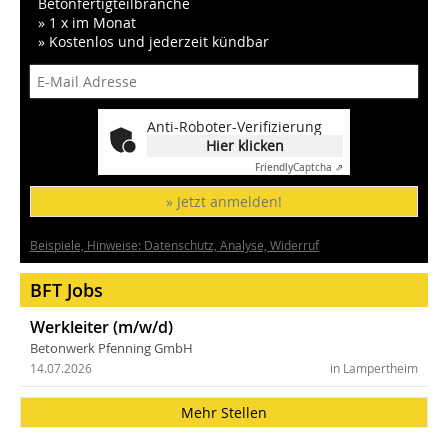
Betonfertigteilbranche
» 1 x im Monat
» Kostenlos und jederzeit kündbar
Anti-Roboter-Verifizierung
Hier klicken
Friendly
Captcha ⇗
» Jetzt anmelden!
Beispiele, Hinweise: Datenschutz, Analyse, Widerruf
BFT Jobs
Werkleiter (m/w/d)
Betonwerk Pfenning GmbH
14.07.2026
in Lampertheim
Mehr Stellen