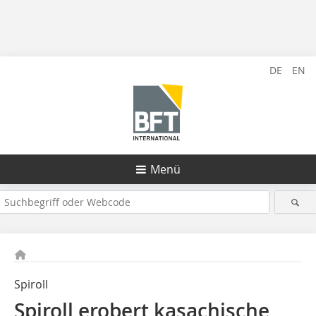
DE
EN
Menü
Spiroll
Spiroll erobert kasachische