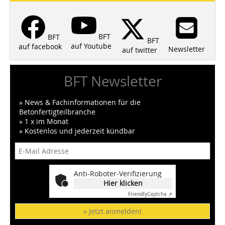
BFT
BFT
BFT
auf Youtube
auf facebook
Newsletter
auf twitter
BFT Newsletter
» News & Fachinformationen für die
Betonfertigteilbranche
» 1 x im Monat
» Kostenlos und jederzeit kündbar
Anti-Roboter-Verifizierung
Hier klicken
Friendly
Captcha ⇗
» Jetzt anmelden!