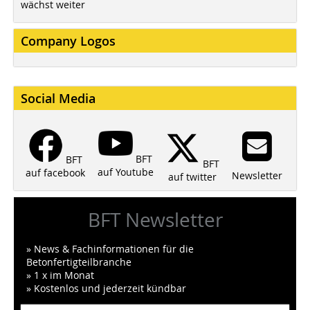
wächst weiter
Company Logos
Social Media
BFT
BFT
BFT
auf Youtube
auf facebook
Newsletter
auf twitter
BFT Newsletter
» News & Fachinformationen für die
Betonfertigteilbranche
» 1 x im Monat
» Kostenlos und jederzeit kündbar